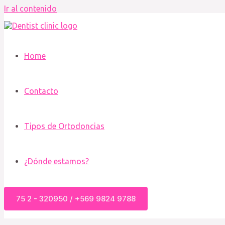
Ir al contenido
Home
Contacto
Tipos de Ortodoncias
¿Dónde estamos?
75 2 - 320950 / +569 9824 9788