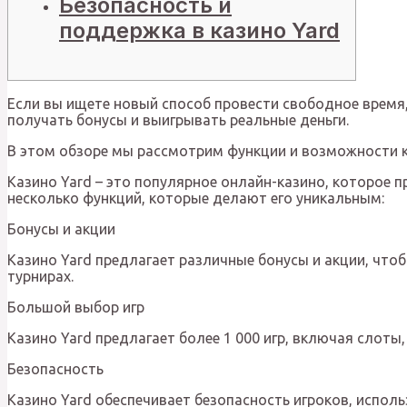
Безопасность и
поддержка в казино Yard
Если вы ищете новый способ провести свободное время, 
получать бонусы и выигрывать реальные деньги.
В этом обзоре мы рассмотрим функции и возможности ка
Казино Yard – это популярное онлайн-казино, которое п
несколько функций, которые делают его уникальным:
Бонусы и акции
Казино Yard предлагает различные бонусы и акции, чтоб
турнирах.
Большой выбор игр
Казино Yard предлагает более 1 000 игр, включая слоты,
Безопасность
Казино Yard обеспечивает безопасность игроков, испол