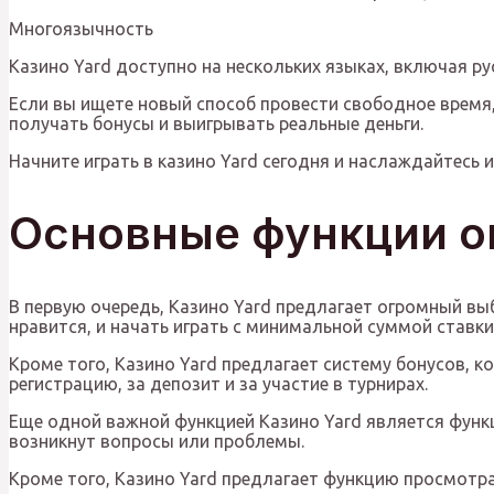
Многоязычность
Казино Yard доступно на нескольких языках, включая рус
Если вы ищете новый способ провести свободное время, 
получать бонусы и выигрывать реальные деньги.
Начните играть в казино Yard сегодня и наслаждайтесь 
Основные функции о
В первую очередь, Казино Yard предлагает огромный выб
нравится, и начать играть с минимальной суммой ставки
Кроме того, Казино Yard предлагает систему бонусов, 
регистрацию, за депозит и за участие в турнирах.
Еще одной важной функцией Казино Yard является функц
возникнут вопросы или проблемы.
Кроме того, Казино Yard предлагает функцию просмотра