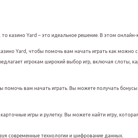
то казино Yard – это идеальное решение. В этом онлайн-
зино Yard, чтобы помочь вам начать играть как можно с
редлагает игрокам широкий выбор игр, включая слоты, кар
ы помочь вам начать играть. Вы можете получать бонусы 
 карточные игры и рулетку. Вы можете найти игру, котора
ьзуя современные технологии и шифрование данных.