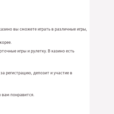
казино вы сможете играть в различные игры,
корее.
точные игры и рулетку. В казино есть
за регистрацию, депозит и участие в
я вам понравится.