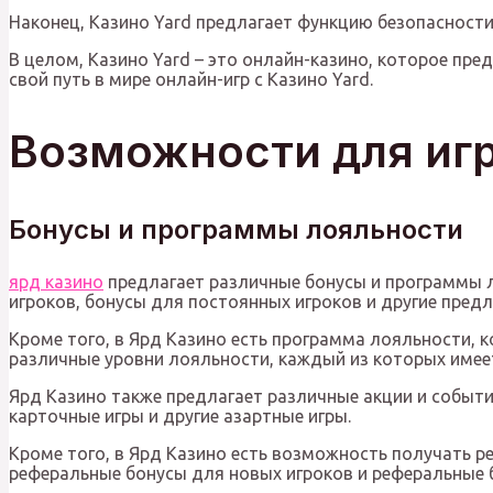
Наконец, Казино Yard предлагает функцию безопасности
В целом, Казино Yard – это онлайн-казино, которое пр
свой путь в мире онлайн-игр с Казино Yard.
Возможности для иг
Бонусы и программы лояльности
ярд казино
предлагает различные бонусы и программы л
игроков, бонусы для постоянных игроков и другие пред
Кроме того, в Ярд Казино есть программа лояльности, 
различные уровни лояльности, каждый из которых имее
Ярд Казино также предлагает различные акции и событи
карточные игры и другие азартные игры.
Кроме того, в Ярд Казино есть возможность получать р
реферальные бонусы для новых игроков и реферальные 