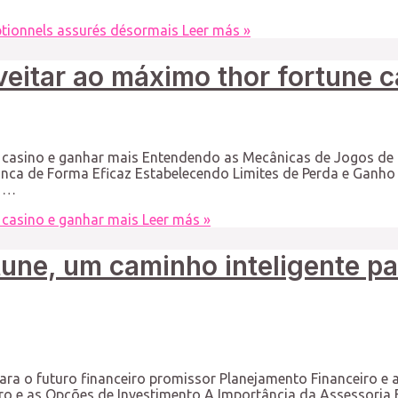
eptionnels assurés désormais
Leer más »
veitar ao máximo thor fortune 
e casino e ganhar mais Entendendo as Mecânicas de Jogos de
Banca de Forma Eficaz Estabelecendo Limites de Perda e Gan
l …
 casino e ganhar mais
Leer más »
une, um caminho inteligente par
ara o futuro financeiro promissor Planejamento Financeiro e 
o e as Opções de Investimento A Importância da Assessoria F