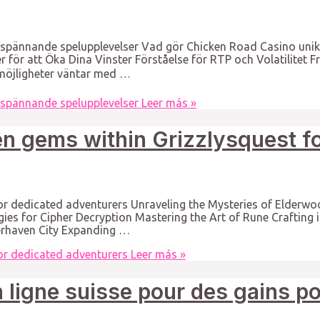
 spännande spelupplevelser Vad gör Chicken Road Casino unik
 för att Öka Dina Vinster Förståelse för RTP och Volatilitet 
 möjligheter väntar med …
 spännande spelupplevelser
Leer más »
den gems within Grizzlysquest f
 for dedicated adventurers Unraveling the Mysteries of Elderw
ies for Cipher Decryption Mastering the Art of Rune Crafting
verhaven City Expanding …
for dedicated adventurers
Leer más »
n ligne suisse pour des gains po