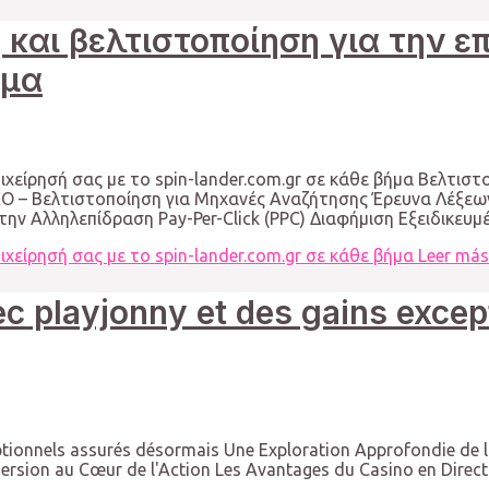
και βελτιστοποίηση για την επ
ήμα
ιχείρησή σας με το spin-lander.com.gr σε κάθε βήμα Βελτιστ
 – Βελτιστοποίηση για Μηχανές Αναζήτησης Έρευνα Λέξεων-Κλ
ην Αλληλεπίδραση Pay-Per-Click (PPC) Διαφήμιση Εξειδικευμ
ιχείρησή σας με το spin-lander.com.gr σε κάθε βήμα
Leer más
ec playjonny et des gains exce
eptionnels assurés désormais Une Exploration Approfondie de l
ersion au Cœur de l'Action Les Avantages du Casino en Direct Sé