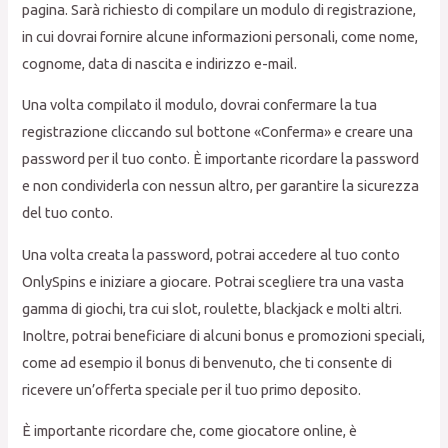
pagina. Sarà richiesto di compilare un modulo di registrazione,
in cui dovrai fornire alcune informazioni personali, come nome,
cognome, data di nascita e indirizzo e-mail.
Una volta compilato il modulo, dovrai confermare la tua
registrazione cliccando sul bottone «Conferma» e creare una
password per il tuo conto. È importante ricordare la password
e non condividerla con nessun altro, per garantire la sicurezza
del tuo conto.
Una volta creata la password, potrai accedere al tuo conto
OnlySpins e iniziare a giocare. Potrai scegliere tra una vasta
gamma di giochi, tra cui slot, roulette, blackjack e molti altri.
Inoltre, potrai beneficiare di alcuni bonus e promozioni speciali,
come ad esempio il bonus di benvenuto, che ti consente di
ricevere un’offerta speciale per il tuo primo deposito.
È importante ricordare che, come giocatore online, è