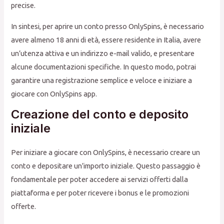
precise.
In sintesi, per aprire un conto presso OnlySpins, è necessario
avere almeno 18 anni di età, essere residente in Italia, avere
un’utenza attiva e un indirizzo e-mail valido, e presentare
alcune documentazioni specifiche. In questo modo, potrai
garantire una registrazione semplice e veloce e iniziare a
giocare con OnlySpins app.
Creazione del conto e deposito
iniziale
Per iniziare a giocare con OnlySpins, è necessario creare un
conto e depositare un’importo iniziale. Questo passaggio è
fondamentale per poter accedere ai servizi offerti dalla
piattaforma e per poter ricevere i bonus e le promozioni
offerte.