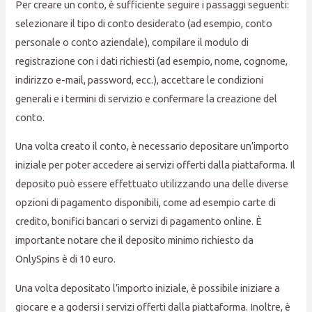
Per creare un conto, è sufficiente seguire i passaggi seguenti:
selezionare il tipo di conto desiderato (ad esempio, conto
personale o conto aziendale), compilare il modulo di
registrazione con i dati richiesti (ad esempio, nome, cognome,
indirizzo e-mail, password, ecc.), accettare le condizioni
generali e i termini di servizio e confermare la creazione del
conto.
Una volta creato il conto, è necessario depositare un’importo
iniziale per poter accedere ai servizi offerti dalla piattaforma. Il
deposito può essere effettuato utilizzando una delle diverse
opzioni di pagamento disponibili, come ad esempio carte di
credito, bonifici bancari o servizi di pagamento online. È
importante notare che il deposito minimo richiesto da
OnlySpins è di 10 euro.
Una volta depositato l’importo iniziale, è possibile iniziare a
giocare e a godersi i servizi offerti dalla piattaforma. Inoltre, è