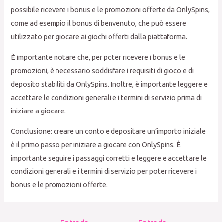
possibile ricevere i bonus e le promozioni offerte da OnlySpins,
come ad esempio il bonus di benvenuto, che può essere
utilizzato per giocare ai giochi offerti dalla piattaforma.
È importante notare che, per poter ricevere i bonus e le
promozioni, è necessario soddisfare i requisiti di gioco e di
deposito stabiliti da OnlySpins. Inoltre, è importante leggere e
accettare le condizioni generali e i termini di servizio prima di
iniziare a giocare.
Conclusione: creare un conto e depositare un’importo iniziale
è il primo passo per iniziare a giocare con OnlySpins. È
importante seguire i passaggi corretti e leggere e accettare le
condizioni generali e i termini di servizio per poter ricevere i
bonus e le promozioni offerte.
Navegación
←
Entrada
Entrada