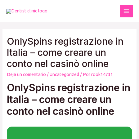
Ir
al
Mai
contenido
Men
OnlySpins registrazione in
Italia – come creare un
conto nel casinò online
Deja un comentario
/
Uncategorized
/ Por
rook14731
OnlySpins registrazione in
Italia – come creare un
conto nel casinò online