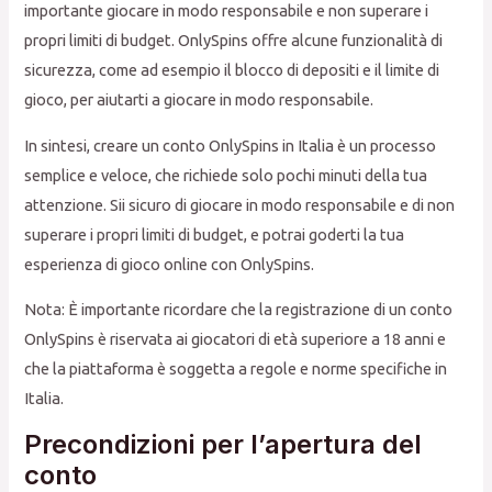
importante giocare in modo responsabile e non superare i
propri limiti di budget. OnlySpins offre alcune funzionalità di
sicurezza, come ad esempio il blocco di depositi e il limite di
gioco, per aiutarti a giocare in modo responsabile.
In sintesi, creare un conto OnlySpins in Italia è un processo
semplice e veloce, che richiede solo pochi minuti della tua
attenzione. Sii sicuro di giocare in modo responsabile e di non
superare i propri limiti di budget, e potrai goderti la tua
esperienza di gioco online con OnlySpins.
Nota: È importante ricordare che la registrazione di un conto
OnlySpins è riservata ai giocatori di età superiore a 18 anni e
che la piattaforma è soggetta a regole e norme specifiche in
Italia.
Precondizioni per l’apertura del
conto