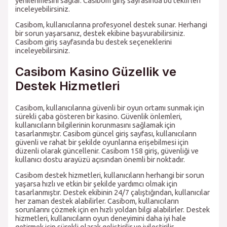
yenilenmesini sağlar. Casibom giriş sayfasında bu teklifleri
inceleyebilirsiniz.
Casibom, kullanıcılarına profesyonel destek sunar. Herhangi
bir sorun yaşarsanız, destek ekibine başvurabilirsiniz.
Casibom giriş sayfasında bu destek seçeneklerini
inceleyebilirsiniz.
Casibom Kasino Güzellik ve
Destek Hizmetleri
Casibom, kullanıcılarına güvenli bir oyun ortamı sunmak için
sürekli çaba gösteren bir kasino. Güvenlik önlemleri,
kullanıcıların bilgilerinin korunmasını sağlamak için
tasarlanmıştır. Casibom güncel giriş sayfası, kullanıcıların
güvenli ve rahat bir şekilde oyunlarına erişebilmesi için
düzenli olarak güncellenir. Casibom 158 giriş, güvenliği ve
kullanıcı dostu arayüzü açısından önemli bir noktadır.
Casibom destek hizmetleri, kullanıcıların herhangi bir sorun
yaşarsa hızlı ve etkin bir şekilde yardımcı olmak için
tasarlanmıştır. Destek ekibinin 24/7 çalıştığından, kullanıcılar
her zaman destek alabilirler. Casibom, kullanıcıların
sorunlarını çözmek için en hızlı yoldan bilgi alabilirler. Destek
hizmetleri, kullanıcıların oyun deneyimini daha iyi hale
getirmek için sürekli olarak geliştirilir ve iyileştirilir.