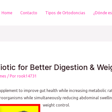
Home
Contacto
Tipos de Ortodoncias
¿Dónde e
tic for Better Digestion & Wei
mes
/ Por
rook14731
upplement to improve gut health while increasing metabolic rat
icroorganisms while simultaneously reducing abdominal swellin
weight control.