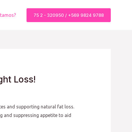
75 2 - 320950 / +569 9824 9788
stamos?
ght Loss!
es and supporting natural fat loss.
g and suppressing appetite to aid