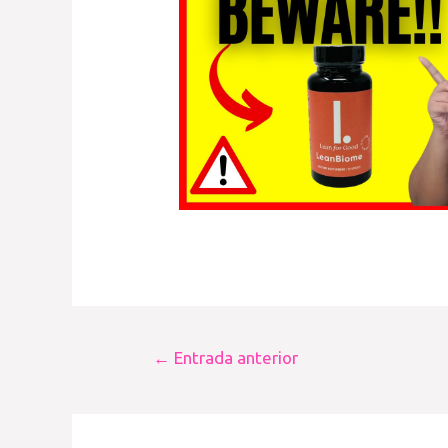
Navegación
←
Entrada anterior
de
entradas