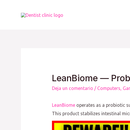
Ir
al
contenido
LeanBiome — Probio
Deja un comentario
/
Computers, Ga
LeanBiome
operates as a probiotic s
This product stabilizes intestinal m