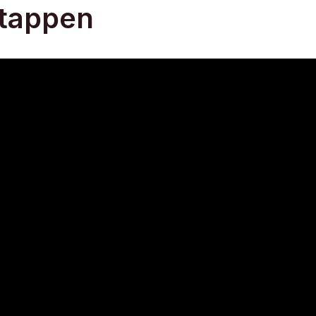
stappen