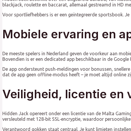
blackjack, roulette en baccarat, allemaal gestreamd in HD me
Voor sportliefhebbers is er een geïntegreerde sportsbook. Je
Mobiele ervaring en a
De meeste spelers in Nederland geven de voorkeur aan mobie
Bovendien is er een dedicated app beschikbaar in de Google 
De app ondersteunt push‑meldingen voor bonussen, snellere inl
dat de app geen offline‑modus heeft – je moet altijd online zi
Veiligheid, licentie e
Hidden Jack opereert onder een licentie van de Malta Gamin
versleuteld met 128‑bit SSL‑encryptie, waardoor persoonlijke en
Verantwoord gokken staat centraal. Je kunt limieten instellen