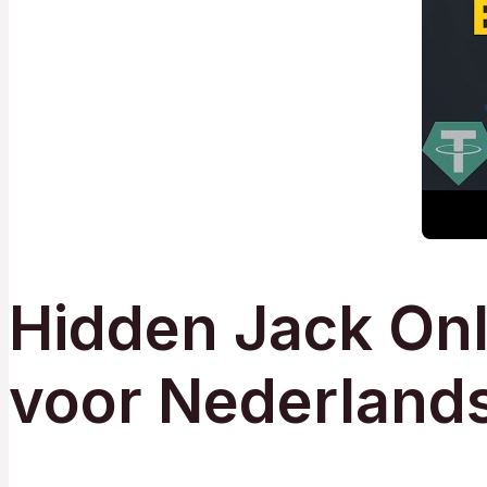
Hidden Jack Onl
voor Nederland