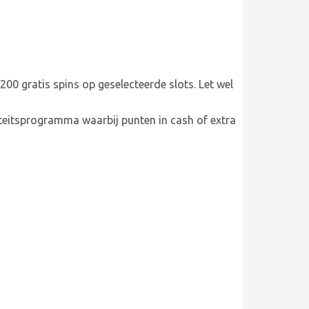
00 gratis spins op geselecteerde slots. Let wel
teitsprogramma waarbij punten in cash of extra