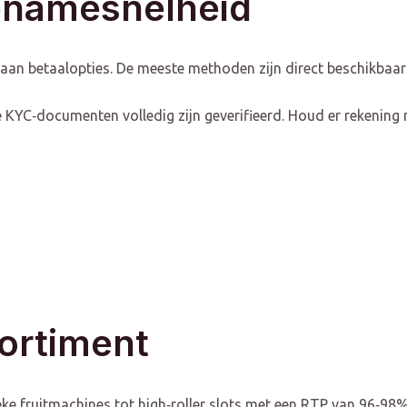
pnamesnelheid
 aan betaalopties. De meeste methoden zijn direct beschikbaa
KYC‑documenten volledig zijn geverifieerd. Houd er rekenin
sortiment
ke fruitmachines tot high‑roller slots met een RTP van 96‑98%.