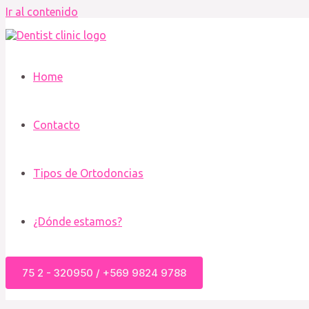
Ir al contenido
Home
Contacto
Tipos de Ortodoncias
¿Dónde estamos?
75 2 - 320950 / +569 9824 9788