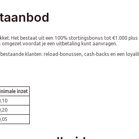
taanbod
et. Het bestaat uit een 100% stortingsbonus tot €1.000 plus 2
omgezet voordat je een uitbetaling kunt aanvragen.
bestaande klanten: reload‑bonussen, cash‑backs en een loyali
nimale inzet
,10
,20
,05