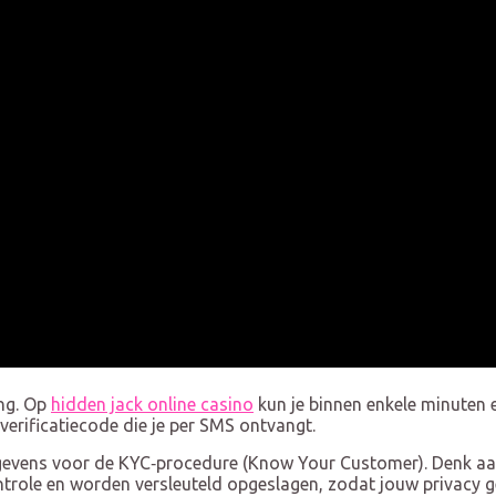
ing. Op
hidden jack online casino
kun je binnen enkele minuten 
erificatiecode die je per SMS ontvangt.
gevens voor de KYC‑procedure (Know Your Customer). Denk aan 
ntrole en worden versleuteld opgeslagen, zodat jouw privacy g