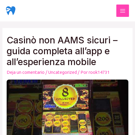
Ir
al
Mai
contenido
Men
Casinò non AAMS sicuri –
guida completa all’app e
all’esperienza mobile
Deja un comentario
/
Uncategorized
/ Por
rook14731