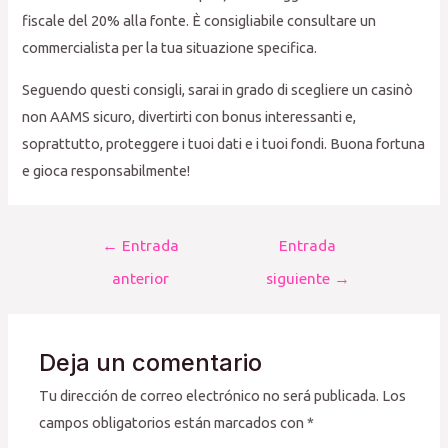
fiscale del 20% alla fonte. È consigliabile consultare un
commercialista per la tua situazione specifica.
Seguendo questi consigli, sarai in grado di scegliere un casinò
non AAMS sicuro, divertirti con bonus interessanti e,
soprattutto, proteggere i tuoi dati e i tuoi fondi. Buona fortuna
e gioca responsabilmente!
Navegación
←
Entrada
Entrada
de
anterior
siguiente
→
entradas
Deja un comentario
Tu dirección de correo electrónico no será publicada.
Los
campos obligatorios están marcados con
*