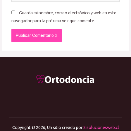
Guarda mi nombre, correo electrónico y web en este
navegador para la próxima vez que comente.
Copyright © 2026, Un sitio creado por
Sisolucionesweb.cl