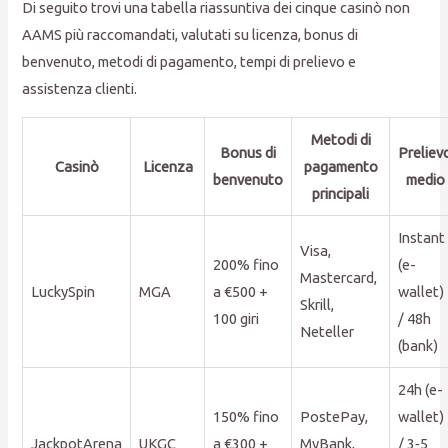
Di seguito trovi una tabella riassuntiva dei cinque casinò non
AAMS più raccomandati, valutati su licenza, bonus di
benvenuto, metodi di pagamento, tempi di prelievo e
assistenza clienti.
Metodi di
Bonus di
Preliev
Casinò
Licenza
pagamento
benvenuto
medio
principali
Instant
Visa,
200% fino
(e-
Mastercard,
LuckySpin
MGA
a €500 +
wallet)
Skrill,
100 giri
/ 48h
Neteller
(bank)
24h (e-
150% fino
PostePay,
wallet)
JackpotArena
UKGC
a €300 +
MyBank,
/ 3‑5