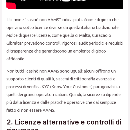
Il termine “casinò non AAMS” indica piattaforme di gioco che
operano sotto licenze diverse da quella italiana tradizionale.
Molte di queste licenze, come quella di Malta, Curacao o
Gibraltar, prevedono controlli rigorosi, audit periodici e requisiti
di trasparenza che garantiscono un ambiente di gioco
affidabile.
Non tutti i casinò non AAMS sono uguali: alcuni offrono un
supporto clienti di qualità, sistemi di crittografia avanzati e
processi di verifica KYC (Know Your Customer) paragonabili a
quelli dei grandi operatori italiani. Quindi, la sicurezza dipende
più dalla licenza e dalle pratiche operative che dal semplice
fatto di non essere AAMS.
2. Licenze alternative e controlli di