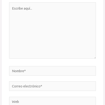
Escribe
aquí...
Nombre*
Correo
electrónico*
Web