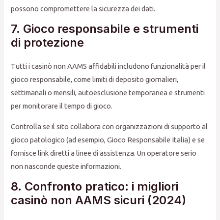
possono compromettere la sicurezza dei dati.
7. Gioco responsabile e strumenti
di protezione
Tutti i casinò non AAMS affidabili includono funzionalità per il
gioco responsabile, come limiti di deposito giornalieri,
settimanali o mensili, autoesclusione temporanea e strumenti
per monitorare il tempo di gioco.
Controlla se il sito collabora con organizzazioni di supporto al
gioco patologico (ad esempio, Gioco Responsabile Italia) e se
fornisce link diretti a linee di assistenza. Un operatore serio
non nasconde queste informazioni.
8. Confronto pratico: i migliori
casinò non AAMS sicuri (2024)