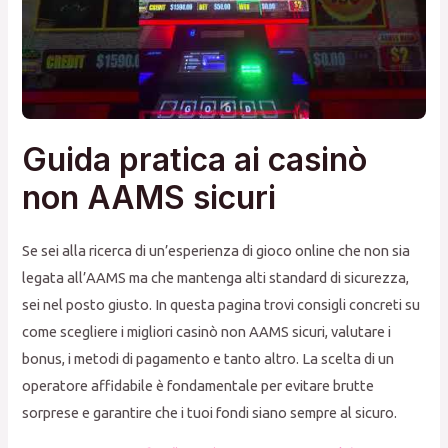
Guida pratica ai casinò
non AAMS sicuri
Se sei alla ricerca di un’esperienza di gioco online che non sia
legata all’AAMS ma che mantenga alti standard di sicurezza,
sei nel posto giusto. In questa pagina trovi consigli concreti su
come scegliere i migliori casinò non AAMS sicuri, valutare i
bonus, i metodi di pagamento e tanto altro. La scelta di un
operatore affidabile è fondamentale per evitare brutte
sorprese e garantire che i tuoi fondi siano sempre al sicuro.