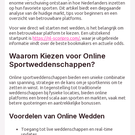
enorme verschuiving ontstaan in hoe Nederlanders inzetten
op hun favoriete sporten. Dit artikel biedt een diepgaande
analyse van de huidige markt, tips voor beginners en een
overzicht van betrouwbare platforms.
Voor wie direct wil starten met wedden, is het belangrijk om
een betrouwbaar platform te kiezen. Een uitstekend
startpunt is
https://nl-scoripro.com/
, waar je uitgebreide
informatie vindt over de beste bookmakers en actuele odds.
Waarom Kiezen voor Online
Sportweddenschappen?
Online sportweddenschappen bieden een unieke combinatie
van spanning, strategie en de kans om je sportkennis om te
zetten in winst. In tegenstelling tot traditionele
weddenschappen bij fysieke locaties, bieden online
platforms een breed scala aan sporten en markten, vaak met
betere quoteringen en aantrekkelijke bonussen.
Voordelen van Online Wedden
Toegang tot live weddenschappen en real-time
updates