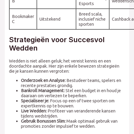
B
weddensch
Esports
Breed scala,
Bookmaker
Uitstekend
inclusief niche
Cashback a
C
sporten
Strategieën voor Succesvol
Wedden
Wedden is niet alleen geluk; het vereist kennis en een
doordachte aanpak. Hier zijn enkele bewezen strategieën
die je kansen kunnen vergroten:
Onderzoek en Analyse:
Bestudeer teams, spelers en
recente prestaties grondig.
Bankroll Management:
Stel een budget in en houd je
daaraan om verliezen te beperken.
Specialiseer je:
Focus op een of twee sporten om
expertkennis op te bouwen.
Live Wedden:
Profiteer van veranderende kansen
tijdens wedstrijden.
Gebruik Bonussen Slim:
Maak optimaal gebruik van
promoties zonder impulsief te wedden.