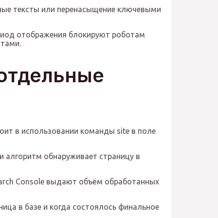
нные тексты или перенасыщение ключевыми
ериод отображения блокируют роботам
отами.
 отдельные
оит в использовании команды site в поле
ли алгоритм обнаруживает страницу в
earch Console выдают объём обработанных
ница в базе и когда состоялось финальное