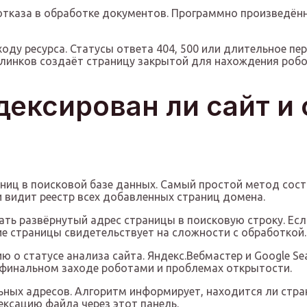
отказа в обработке документов. Программно произведё
оду ресурса. Статусы ответа 404, 500 или длительное п
 линков создаёт страницу закрытой для нахождения роб
дексирован ли сайт и
ниц в поисковой базе данных. Самый простой метод сост
 и видит реестр всех добавленных страниц домена.
ть развёрнутый адрес страницы в поисковую строку. Ес
ие страницы свидетельствует на сложности с обработкой.
 о статусе анализа сайта. Яндекс.Вебмастер и Google S
о финальном заходе роботами и проблемах открытости.
ьных адресов. Алгоритм информирует, находится ли стра
ксацию файла через этот панель.