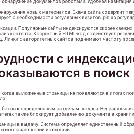
а обнаружение документов роботами. Удобная навигация 
обнаружения новых материалов. Схема сайта содержит тек
ует о необходимости регулярных визитов. pin up регуляр
ксации. Популярные сайты индексируются скорее свежих 
ализ контента. Корректный HTML-код содействует резуль
. Линки с авторитетных сайтов поднимают частоту посе
удности с индексаци
оказываются в поиск
 когда выложенные страницы не появляются в итогах пои
ла.
ых ботов к определённым разделам ресурса. Неправильна
татегах также блокирует добавлению документа в хранил
ницы в выдачу. Система определяет единственный образ
и исключает копии из выдачи.