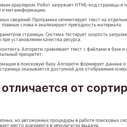
овым краулером. Робот загружает HTML-код страницы и 
е и метаинформацию.
ых сведений. Программа сегментирует текст на отдельн
 главные слова и анализируют пригодность материала.
раметров страницы. Система тестирует скорость загрузк
ы при установлении качества ресурса.
контента. Алгоритм сравнивает текст с файлами в базе 
мальный приоритет.
рмации в поисковую базу. Алгоритм формирует данные о 
 страница оказывается доступной для отображения юзер
отличается от сортир
апных, но автономных процедуры в работе поисковых сис
вает место документа в результатах выдачи.