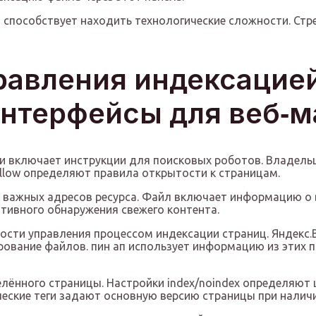
 способствует находить технологические сложности. Ст
равления индексацие
и интерфейсы для веб‑
а и включает инструкции для поисковых роботов. Владел
allow определяют правила открытости к страницам.
ех важных адресов ресурса. Файл включает информацию о 
тивного обнаружения свежего контента.
ти управления процессом индексации страниц. Яндекс.В
ирование файлов. пин ап использует информацию из этих
лённого страницы. Настройки index/noindex определяют 
ические теги задают основную версию страницы при налич