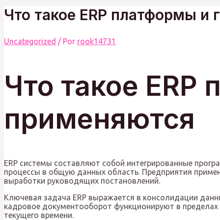
Что такое ERP платформы и 
Uncategorized
/ Por
rook14731
Что такое ERP 
применяются
ERP системы составляют собой интегрированные прогр
процессы в общую данных область. Предприятия приме
выработки руководящих постановлений.
Ключевая задача ERP выражается в консолидации данных
кадровое документооборот функционируют в пределах 
текущего времени.