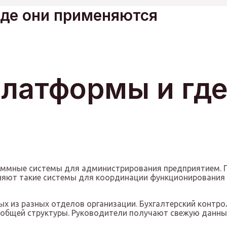
где они применяются
платформы и где
аммные системы для администрирования предприятием. 
няют такие системы для координации функционирования 
 из разных отделов организации. Бухгалтерский контрол
общей структуры. Руководители получают свежую данны