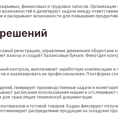
сырьевых, финансовых и трудовых запасов. Организации
х возможностей и делегируют задачи между ответственн
нии и раскрывают возможности для повышения продуктив
 решений
ансовый регистрацию, управление денежными оборотами 
ет взносы и создаёт балансовые бумаги. Финотдел контр
ный контроль, выплачивает заработную компенсацию и ф
тов и анализировать их профессионализм. Платформа с
елий, генерирует производственные задачи и мониторит
ывают расписания использования машин и отслеживают ка
для трансляции технической документации.
материалов и готовой товаров. Кадры фиксируют получе
 оптимизирует распределение продукции на складских пр