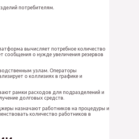
изделий потребителям.
латформа вычисляет потребное количество
т сообщения о нужде увеличения резервов
зводственным узлам. Операторы
лизирует о коллизиях в графике и
ивают рамки расходов для подразделений и
лучение долговых средств.
джеры назначают работников на процедуры и
шенствовать количество работников в