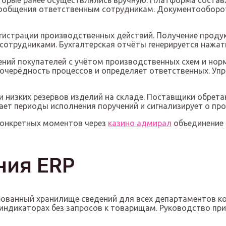
сообщения ответственным сотрудникам. Документооборот
гистрации производственных действий. Получение продук
сотрудниками. Бухгалтерская отчёты генерируется нажат
ний покупателей с учётом производственных схем и нор
 очерёдность процессов и определяет ответственных. У
низких резервов изделий на складе. Поставщики обрета
т периоды исполнения поручений и сигнализирует о про
конкретных моментов через
казино адмирал
объединение 
ния ERP
ованный хранилище сведений для всех департаментов к
 индикаторах без запросов к товарищам. Руководство пр