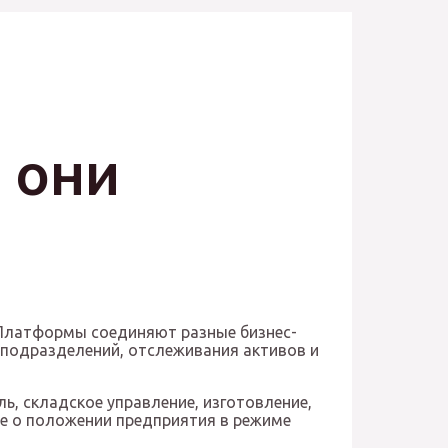
 они
Платформы соединяют разные бизнес-
подразделений, отслеживания активов и
ь, складское управление, изготовление,
е о положении предприятия в режиме