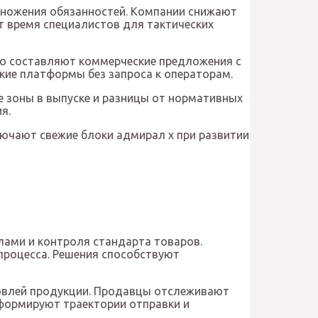
множения обязанностей. Компании снижают
т время специалистов для тактических
но составляют коммерческие предложения с
кие платформы без запроса к операторам.
е зоны в выпуске и разницы от нормативных
я.
ючают свежие блоки адмирал х при развитии
лами и контроля стандарта товаров.
процесса. Решения способствуют
говлей продукции. Продавцы отслеживают
 формируют траектории отправки и