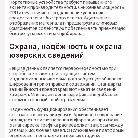
Портативные устройства требуют повышенного
акцента к производительности. Сниженная мощность
CPU и неустойчивое подключение усложняют
предоставление быстрого ответа. Адаптивная
отображение материала и предзагрузка ключевых
компонентов содействуют обеспечивать приемлемую
быстроту на всех типах приборов.
Охрана, надёжность и охрана
юзерских сведений
Защита данных является первоочерёдностью при
разработке взаимодействующих систем.
Индивидуальные информация требуют устойчивого
шифрования при отправке и содержании. Стандарты
защищённости предотвращают изъятие сведений
хакерами. Многофакторная верификация добавляет
вспомогательный слой ограждения.
Надёжность функционирования обеспечивает
постоянство оказания услуги. Архивное копирование
ограждает от исчезновения информации при сбоях.
Балансировка трафика распределяет запросы между
узлами и исключает завал. Отслеживание платформы
определяет неполадки на первых стадиях.