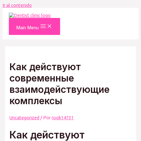
Ir al contenido
Main Menu
Как действуют
современные
взаимодействующие
комплексы
Uncategorized
/ Por
rook14731
Как действуют