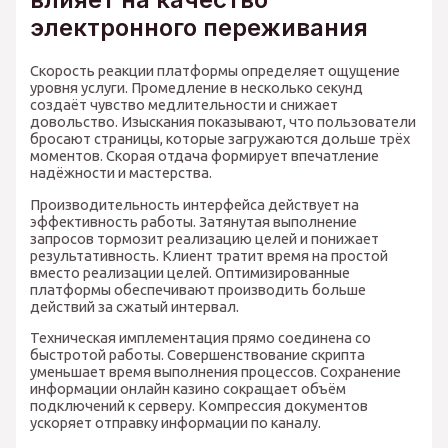
электронного переживания
Скорость реакции платформы определяет ощущение
уровня услуги. Промедление в несколько секунд
создаёт чувство медлительности и снижает
довольство. Изыскания показывают, что пользователи
бросают страницы, которые загружаются дольше трёх
моментов. Скорая отдача формирует впечатление
надёжности и мастерства.
Производительность интерфейса действует на
эффективность работы. Затянутая выполнение
запросов тормозит реализацию целей и понижает
результативность. Клиент тратит время на простой
вместо реализации целей. Оптимизированные
платформы обеспечивают производить больше
действий за сжатый интервал.
Техническая имплементация прямо соединена со
быстротой работы. Совершенствование скрипта
уменьшает время выполнения процессов. Сохранение
информации онлайн казино сокращает объём
подключений к серверу. Компрессия документов
ускоряет отправку информации по каналу.