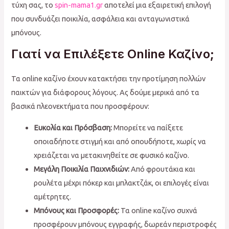
τύχη σας, το
spin-mama1.gr
αποτελεί μια εξαιρετική επιλογή
που συνδυάζει ποικιλία, ασφάλεια και ανταγωνιστικά
μπόνους.
Γιατί να Επιλέξετε Online Καζίνο;
Τα online καζίνο έχουν κατακτήσει την προτίμηση πολλών
παικτών για διάφορους λόγους. Ας δούμε μερικά από τα
βασικά πλεονεκτήματα που προσφέρουν:
Ευκολία και Πρόσβαση:
Μπορείτε να παίξετε
οποιαδήποτε στιγμή και από οπουδήποτε, χωρίς να
χρειάζεται να μετακινηθείτε σε φυσικό καζίνο.
Μεγάλη Ποικιλία Παιχνιδιών:
Από φρουτάκια και
ρουλέτα μέχρι πόκερ και μπλακτζάκ, οι επιλογές είναι
αμέτρητες.
Μπόνους και Προσφορές:
Τα online καζίνο συχνά
προσφέρουν μπόνους εγγραφής, δωρεάν περιστροφές