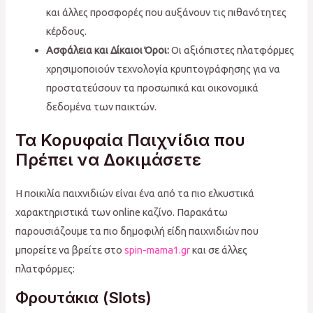
και άλλες προσφορές που αυξάνουν τις πιθανότητες
κέρδους.
Ασφάλεια και Δίκαιοι Όροι:
Οι αξιόπιστες πλατφόρμες
χρησιμοποιούν τεχνολογία κρυπτογράφησης για να
προστατεύσουν τα προσωπικά και οικονομικά
δεδομένα των παικτών.
Τα Κορυφαία Παιχνίδια που
Πρέπει να Δοκιμάσετε
Η ποικιλία παιχνιδιών είναι ένα από τα πιο ελκυστικά
χαρακτηριστικά των online καζίνο. Παρακάτω
παρουσιάζουμε τα πιο δημοφιλή είδη παιχνιδιών που
μπορείτε να βρείτε στο
spin-mama1.gr
και σε άλλες
πλατφόρμες:
Φρουτάκια (Slots)