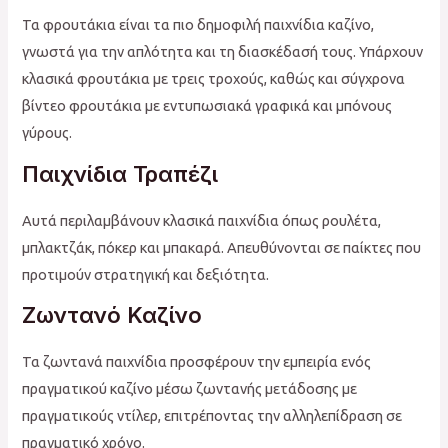
Τα φρουτάκια είναι τα πιο δημοφιλή παιχνίδια καζίνο,
γνωστά για την απλότητα και τη διασκέδασή τους. Υπάρχουν
κλασικά φρουτάκια με τρεις τροχούς, καθώς και σύγχρονα
βίντεο φρουτάκια με εντυπωσιακά γραφικά και μπόνους
γύρους.
Παιχνίδια Τραπέζι
Αυτά περιλαμβάνουν κλασικά παιχνίδια όπως ρουλέτα,
μπλακτζάκ, πόκερ και μπακαρά. Απευθύνονται σε παίκτες που
προτιμούν στρατηγική και δεξιότητα.
Ζωντανό Καζίνο
Τα ζωντανά παιχνίδια προσφέρουν την εμπειρία ενός
πραγματικού καζίνο μέσω ζωντανής μετάδοσης με
πραγματικούς ντίλερ, επιτρέποντας την αλληλεπίδραση σε
πραγματικό χρόνο.