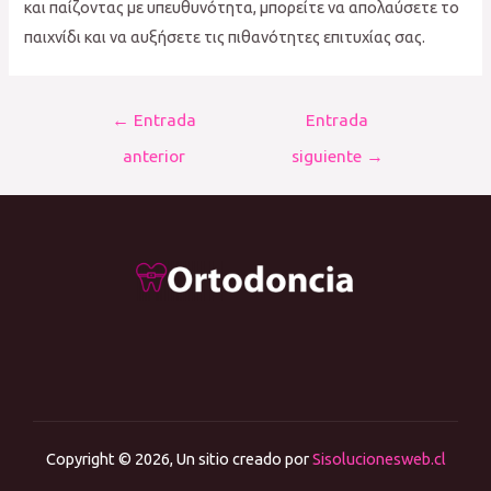
και παίζοντας με υπευθυνότητα, μπορείτε να απολαύσετε το
παιχνίδι και να αυξήσετε τις πιθανότητες επιτυχίας σας.
Navegación
←
Entrada
Entrada
de
anterior
siguiente
→
entradas
Copyright © 2026, Un sitio creado por
Sisolucionesweb.cl