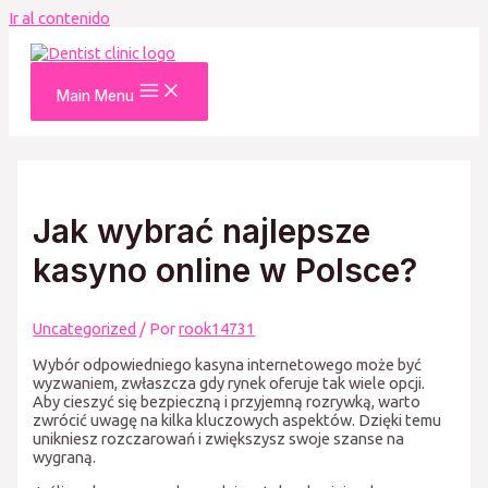
Ir al contenido
Main Menu
Jak wybrać najlepsze
kasyno online w Polsce?
Uncategorized
/ Por
rook14731
Wybór odpowiedniego kasyna internetowego może być
wyzwaniem, zwłaszcza gdy rynek oferuje tak wiele opcji.
Aby cieszyć się bezpieczną i przyjemną rozrywką, warto
zwrócić uwagę na kilka kluczowych aspektów. Dzięki temu
unikniesz rozczarowań i zwiększysz swoje szanse na
wygraną.