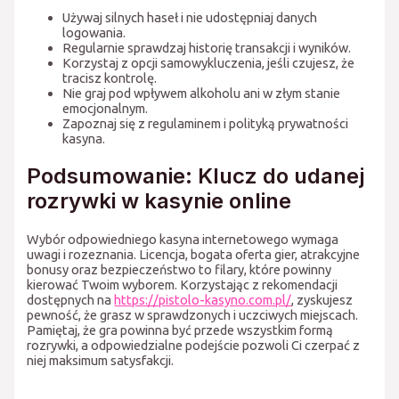
Używaj silnych haseł i nie udostępniaj danych
logowania.
Regularnie sprawdzaj historię transakcji i wyników.
Korzystaj z opcji samowykluczenia, jeśli czujesz, że
tracisz kontrolę.
Nie graj pod wpływem alkoholu ani w złym stanie
emocjonalnym.
Zapoznaj się z regulaminem i polityką prywatności
kasyna.
Podsumowanie: Klucz do udanej
rozrywki w kasynie online
Wybór odpowiedniego kasyna internetowego wymaga
uwagi i rozeznania. Licencja, bogata oferta gier, atrakcyjne
bonusy oraz bezpieczeństwo to filary, które powinny
kierować Twoim wyborem. Korzystając z rekomendacji
dostępnych na
https://pistolo-kasyno.com.pl/
, zyskujesz
pewność, że grasz w sprawdzonych i uczciwych miejscach.
Pamiętaj, że gra powinna być przede wszystkim formą
rozrywki, a odpowiedzialne podejście pozwoli Ci czerpać z
niej maksimum satysfakcji.