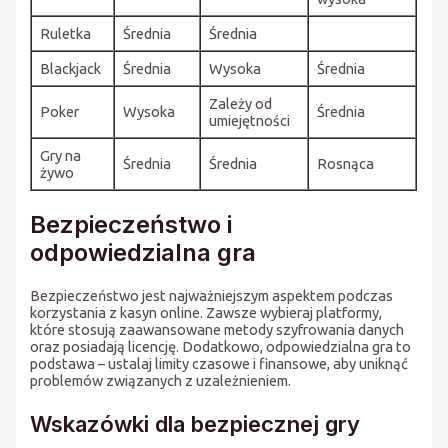
Ruletka
Średnia
Średnia
Blackjack
Średnia
Wysoka
Średnia
Zależy od
Poker
Wysoka
Średnia
umiejętności
Gry na
Średnia
Średnia
Rosnąca
żywo
Bezpieczeństwo i
odpowiedzialna gra
Bezpieczeństwo jest najważniejszym aspektem podczas
korzystania z kasyn online. Zawsze wybieraj platformy,
które stosują zaawansowane metody szyfrowania danych
oraz posiadają licencję. Dodatkowo, odpowiedzialna gra to
podstawa – ustalaj limity czasowe i finansowe, aby uniknąć
problemów związanych z uzależnieniem.
Wskazówki dla bezpiecznej gry