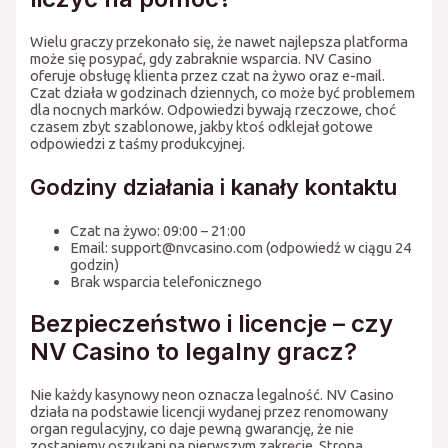
Wielu graczy przekonało się, że nawet najlepsza platforma
może się posypać, gdy zabraknie wsparcia. NV Casino
oferuje obsługę klienta przez czat na żywo oraz e-mail.
Czat działa w godzinach dziennych, co może być problemem
dla nocnych marków. Odpowiedzi bywają rzeczowe, choć
czasem zbyt szablonowe, jakby ktoś odklejał gotowe
odpowiedzi z taśmy produkcyjnej.
Godziny działania i kanały kontaktu
Czat na żywo: 09:00 – 21:00
Email: support@nvcasino.com (odpowiedź w ciągu 24
godzin)
Brak wsparcia telefonicznego
Bezpieczeństwo i licencje – czy
NV Casino to legalny gracz?
Nie każdy kasynowy neon oznacza legalność. NV Casino
działa na podstawie licencji wydanej przez renomowany
organ regulacyjny, co daje pewną gwarancję, że nie
zostaniemy oszukani na pierwszym zakręcie. Strona