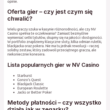
opinie.
Oferta gier – czy jest czym się
chwalić?
Wielu graczy szuka w kasynie różnorodności, ale czy NV
Casino spełnia te oczekiwania? Zamiast bezmyślnie
wymieniać setki tytułów, skupmy się na jakości i dostępności.
W portfolio znajdziemy klasyczne sloty, kilka odmian ruletki,
blackjacka oraz pokera. Nie ma tu jednak rewolucji – raczej
solidny zestaw, który zadowoli przeciętnego gracza, ale
niekoniecznie konesera.
Lista popularnych gier w NV Casino
Starburst
Gonzo’s Quest
Blackjack Classic
European Roulette
Jacks or Better Poker
Metody płatności – czy wszystko
działa jak w zegarku?