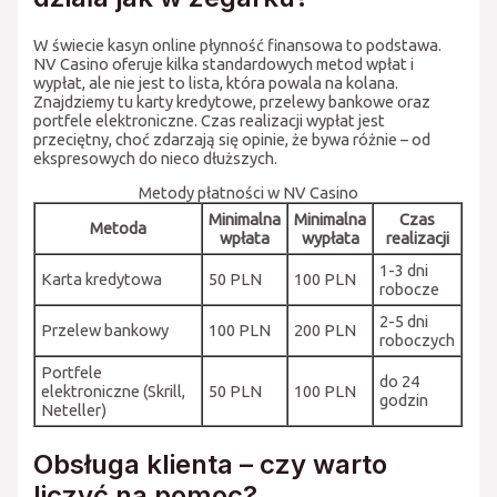
W świecie kasyn online płynność finansowa to podstawa.
NV Casino oferuje kilka standardowych metod wpłat i
wypłat, ale nie jest to lista, która powala na kolana.
Znajdziemy tu karty kredytowe, przelewy bankowe oraz
portfele elektroniczne. Czas realizacji wypłat jest
przeciętny, choć zdarzają się opinie, że bywa różnie – od
ekspresowych do nieco dłuższych.
Metody płatności w NV Casino
Minimalna
Minimalna
Czas
Metoda
wpłata
wypłata
realizacji
1-3 dni
Karta kredytowa
50 PLN
100 PLN
robocze
2-5 dni
Przelew bankowy
100 PLN
200 PLN
roboczych
Portfele
do 24
elektroniczne (Skrill,
50 PLN
100 PLN
godzin
Neteller)
Obsługa klienta – czy warto
liczyć na pomoc?