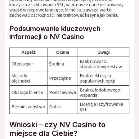
korzysta z szyfrowania SSL, więc nasze dane nie powinny
wpaść w niepowołane ręce. Mimo to, zawsze warto
zachować ostrożność i nie traktować kasyna jak banku.
Podsumowanie kluczowych
informacji o NV Casino
Aspekt
Ocena
Uwagi
Brak nowości,
Oferta gier
Średnia
standardowy zestaw
Metody
Brak niektórych
Przeciętne
płatności
popularnych opcji
Brak całodobowego
Obsługa klienta
Podstawowa
wsparcia
Licencja i szyfrowanie
Bezpieczeństwo
Dobre
SSL
Wnioski – czy NV Casino to
miejsce dla Ciebie?