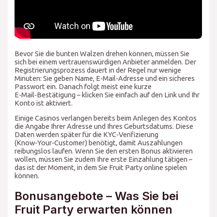
Bevor Sie die bunten Walzen drehen können, müssen Sie
sich bei einem vertrauenswürdigen Anbieter anmelden. Der
Registrierungsprozess dauert in der Regel nur wenige
Minuten: Sie geben Name, E‑Mail‑Adresse und ein sicheres
Passwort ein. Danach folgt meist eine kurze
E‑Mail‑Bestätigung – klicken Sie einfach auf den Link und Ihr
Konto ist aktiviert.
Einige Casinos verlangen bereits beim Anlegen des Kontos
die Angabe Ihrer Adresse und Ihres Geburtsdatums. Diese
Daten werden später für die KYC‑Verifizierung
(Know‑Your‑Customer) benötigt, damit Auszahlungen
reibungslos laufen. Wenn Sie den ersten Bonus aktivieren
wollen, müssen Sie zudem Ihre erste Einzahlung tätigen –
das ist der Moment, in dem Sie Fruit Party online spielen
können.
Bonusangebote – Was Sie bei
Fruit Party erwarten können