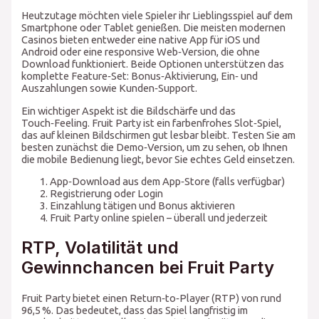
Heutzutage möchten viele Spieler ihr Lieblingsspiel auf dem
Smartphone oder Tablet genießen. Die meisten modernen
Casinos bieten entweder eine native App für iOS und
Android oder eine responsive Web‑Version, die ohne
Download funktioniert. Beide Optionen unterstützen das
komplette Feature‑Set: Bonus‑Aktivierung, Ein‑ und
Auszahlungen sowie Kunden‑Support.
Ein wichtiger Aspekt ist die Bildschärfe und das
Touch‑Feeling. Fruit Party ist ein farbenfrohes Slot‑Spiel,
das auf kleinen Bildschirmen gut lesbar bleibt. Testen Sie am
besten zunächst die Demo‑Version, um zu sehen, ob Ihnen
die mobile Bedienung liegt, bevor Sie echtes Geld einsetzen.
App‑Download aus dem App‑Store (falls verfügbar)
Registrierung oder Login
Einzahlung tätigen und Bonus aktivieren
Fruit Party online spielen – überall und jederzeit
RTP, Volatilität und
Gewinnchancen bei Fruit Party
Fruit Party bietet einen Return‑to‑Player (RTP) von rund
96,5 %. Das bedeutet, dass das Spiel langfristig im