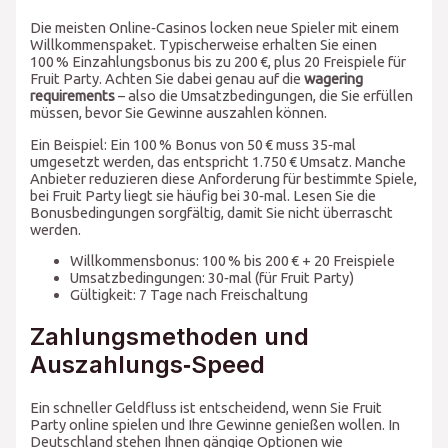
Die meisten Online‑Casinos locken neue Spieler mit einem
Willkommenspaket. Typischerweise erhalten Sie einen
100 % Einzahlungsbonus bis zu 200 €, plus 20 Freispiele für
Fruit Party. Achten Sie dabei genau auf die
wagering
requirements
– also die Umsatzbedingungen, die Sie erfüllen
müssen, bevor Sie Gewinne auszahlen können.
Ein Beispiel: Ein 100 % Bonus von 50 € muss 35‑mal
umgesetzt werden, das entspricht 1.750 € Umsatz. Manche
Anbieter reduzieren diese Anforderung für bestimmte Spiele,
bei Fruit Party liegt sie häufig bei 30‑mal. Lesen Sie die
Bonusbedingungen sorgfältig, damit Sie nicht überrascht
werden.
Willkommensbonus: 100 % bis 200 € + 20 Freispiele
Umsatzbedingungen: 30‑mal (für Fruit Party)
Gültigkeit: 7 Tage nach Freischaltung
Zahlungsmethoden und
Auszahlungs‑Speed
Ein schneller Geldfluss ist entscheidend, wenn Sie Fruit
Party online spielen und Ihre Gewinne genießen wollen. In
Deutschland stehen Ihnen gängige Optionen wie