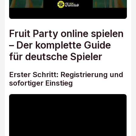
Fruit Party online spielen
– Der komplette Guide
für deutsche Spieler
Erster Schritt: Registrierung und
sofortiger Einstieg