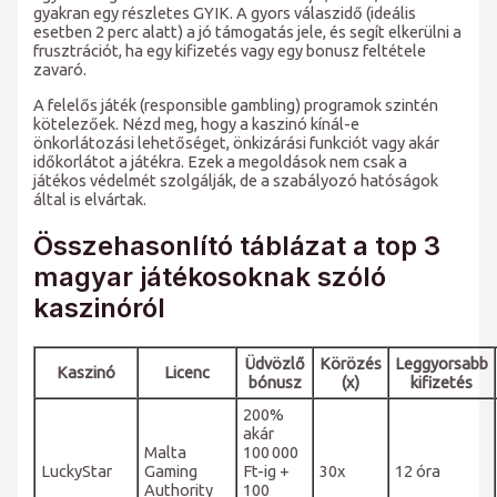
gyakran egy részletes GYIK. A gyors válaszidő (ideális
esetben 2 perc alatt) a jó támogatás jele, és segít elkerülni a
frusztrációt, ha egy kifizetés vagy egy bonusz feltétele
zavaró.
A felelős játék (responsible gambling) programok szintén
kötelezőek. Nézd meg, hogy a kaszinó kínál-e
önkorlátozási lehetőséget, önkizárási funkciót vagy akár
időkorlátot a játékra. Ezek a megoldások nem csak a
játékos védelmét szolgálják, de a szabályozó hatóságok
által is elvártak.
Összehasonlító táblázat a top 3
magyar játékosoknak szóló
kaszinóról
Üdvözlő
Körözés
Leggyorsabb
Kaszinó
Licenc
bónusz
(x)
kifizetés
200%
akár
Malta
100 000
LuckyStar
Gaming
Ft-ig +
30x
12 óra
Authority
100