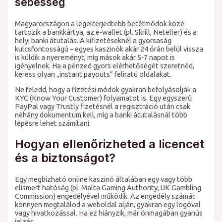
sebesség
Magyarországon a legelterjedtebb betétmódok közé
tartozik a bankkártya, az e‑wallet (pl. Skrill, Neteller) és a
helyi banki átutalás. A kifizetéseknél a gyorsaság
kulcsfontosságú – egyes kaszinók akár 24 órán belül vissza
is küldik a nyereményt, míg mások akár 5‑7 napot is
igényelnek. Ha a pénzed gyors elérhetőségét szeretnéd,
keress olyan „instant payouts” feliratú oldalakat.
Ne feledd, hogy a fizetési módok gyakran befolyásolják a
KYC (Know Your Customer) folyamatot is. Egy egyszerű
PayPal vagy Trustly fizetésnél a regisztráció után csak
néhány dokumentum kell, míg a banki átutalásnál több
lépésre lehet számítani.
Hogyan ellenőrizheted a licencet
és a biztonságot?
Egy megbízható online kaszinó általában egy vagy több
elismert hatóság (pl. Malta Gaming Authority, UK Gambling
Commission) engedélyével működik. Az engedély számát
könnyen megtalálod a weboldal alján, gyakran egy logóval
vagy hivatkozással. Ha ez hiányzik, már önmagában gyanús
jelzés.