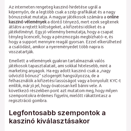
Az interneten rengeteg kaszinó hirdetése ugrál a
képernyőn, de a legtöbb csak a szép grafikákat és a nagy
bónuszokat mutatja. A magyar játékosok számára a
online
kaszinó vélemények
a döntő tényező, mert ezek segítenek
átlátni a rejtett költségeket, a kifizetési időket és a
játékélményt. Egy jó vélemény bemutatja, hogy a csapat
tényleg licencelt, hogy a pénzmozgás megbízható-e, és
hogy a support mennyire reagál gyorsan. Ezzel elkerülheted
a csalódást, amikor a nyereményedet több napra is
visszatartják.
Emellett a vélemények gyakran tartalmaznak valós
játékosok tapasztalatait, ami sokkal hitelesebb, mint a
marketing anyagok. Ha egy adott kaszinó csak a „nagy
üdvözlő bónusz” szlogenjét hangsúlyozza, de a
felhasználók a kifizetési lassúságot vagy a bonyolult KYC-t
említik, már jó jel, hogy óvatosan kell bánni vele. A
következő részekben pont azt mutatom meg, hogy milyen
szempontokra érdemes figyelni, mielőtt rákattintasz a
regisztráció gombra.
Legfontosabb szempontok a
kaszinó kiválasztásakor