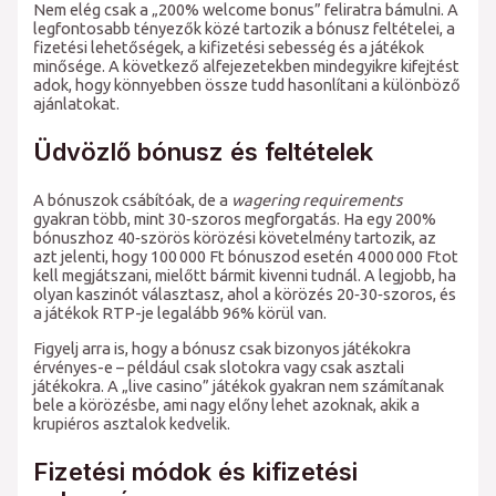
Nem elég csak a „200% welcome bonus” feliratra bámulni. A
legfontosabb tényezők közé tartozik a bónusz feltételei, a
fizetési lehetőségek, a kifizetési sebesség és a játékok
minősége. A következő alfejezetekben mindegyikre kifejtést
adok, hogy könnyebben össze tudd hasonlítani a különböző
ajánlatokat.
Üdvözlő bónusz és feltételek
A bónuszok csábítóak, de a
wagering requirements
gyakran több, mint 30‑szoros megforgatás. Ha egy 200%
bónuszhoz 40‑szörös körözési követelmény tartozik, az
azt jelenti, hogy 100 000 Ft bónuszod esetén 4 000 000 Ftot
kell megjátszani, mielőtt bármit kivenni tudnál. A legjobb, ha
olyan kaszinót választasz, ahol a körözés 20‑30‑szoros, és
a játékok RTP-je legalább 96% körül van.
Figyelj arra is, hogy a bónusz csak bizonyos játékokra
érvényes-e – például csak slotokra vagy csak asztali
játékokra. A „live casino” játékok gyakran nem számítanak
bele a körözésbe, ami nagy előny lehet azoknak, akik a
krupiéros asztalok kedvelik.
Fizetési módok és kifizetési