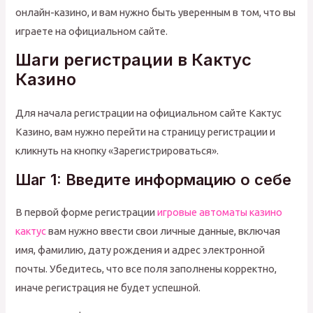
онлайн-казино, и вам нужно быть уверенным в том, что вы
играете на официальном сайте.
Шаги регистрации в Кактус
Казино
Для начала регистрации на официальном сайте Кактус
Казино, вам нужно перейти на страницу регистрации и
кликнуть на кнопку «Зарегистрироваться».
Шаг 1: Введите информацию о себе
В первой форме регистрации
игровые автоматы казино
кактус
вам нужно ввести свои личные данные, включая
имя, фамилию, дату рождения и адрес электронной
почты. Убедитесь, что все поля заполнены корректно,
иначе регистрация не будет успешной.