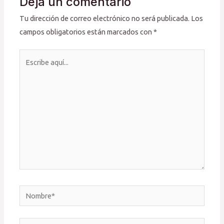
Deja un comentario
Tu dirección de correo electrónico no será publicada.
Los
campos obligatorios están marcados con
*
Escribe
aquí...
Nombre*