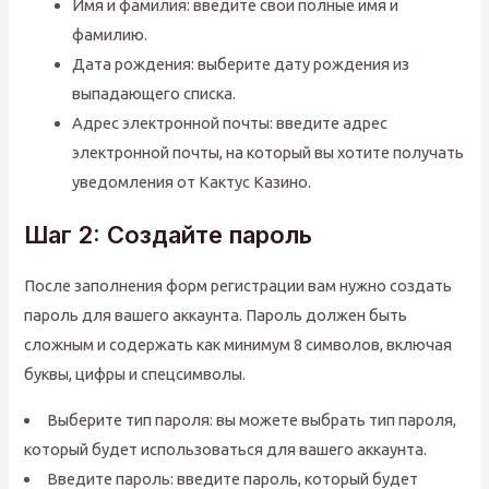
Имя и фамилия: введите свои полные имя и
фамилию.
Дата рождения: выберите дату рождения из
выпадающего списка.
Адрес электронной почты: введите адрес
электронной почты, на который вы хотите получать
уведомления от Кактус Казино.
Шаг 2: Создайте пароль
После заполнения форм регистрации вам нужно создать
пароль для вашего аккаунта. Пароль должен быть
сложным и содержать как минимум 8 символов, включая
буквы, цифры и спецсимволы.
Выберите тип пароля: вы можете выбрать тип пароля,
который будет использоваться для вашего аккаунта.
Введите пароль: введите пароль, который будет