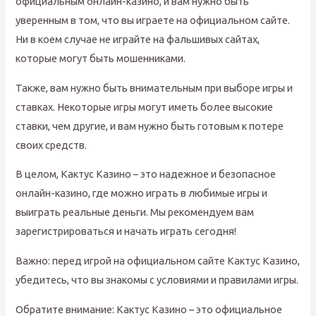
официальным онлайн-казино, и вам нужно быть
уверенным в том, что вы играете на официальном сайте.
Ни в коем случае не играйте на фальшивых сайтах,
которые могут быть мошенниками.
Также, вам нужно быть внимательным при выборе игры и
ставках. Некоторые игры могут иметь более высокие
ставки, чем другие, и вам нужно быть готовым к потере
своих средств.
В целом, Кактус Казино – это надежное и безопасное
онлайн-казино, где можно играть в любимые игры и
выиграть реальные деньги. Мы рекомендуем вам
зарегистрироваться и начать играть сегодня!
Важно: перед игрой на официальном сайте Кактус Казино,
убедитесь, что вы знакомы с условиями и правилами игры.
Обратите внимание: Кактус Казино – это официальное