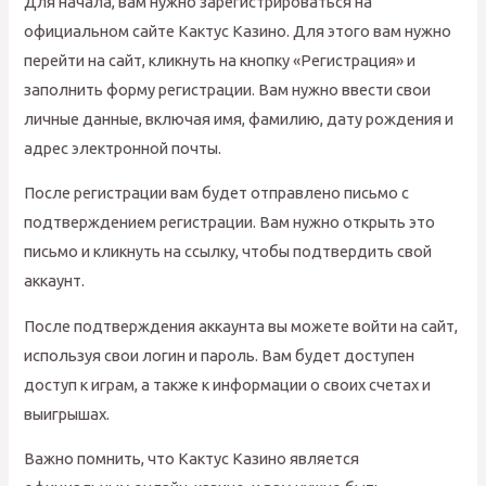
Для начала, вам нужно зарегистрироваться на
официальном сайте Кактус Казино. Для этого вам нужно
перейти на сайт, кликнуть на кнопку «Регистрация» и
заполнить форму регистрации. Вам нужно ввести свои
личные данные, включая имя, фамилию, дату рождения и
адрес электронной почты.
После регистрации вам будет отправлено письмо с
подтверждением регистрации. Вам нужно открыть это
письмо и кликнуть на ссылку, чтобы подтвердить свой
аккаунт.
После подтверждения аккаунта вы можете войти на сайт,
используя свои логин и пароль. Вам будет доступен
доступ к играм, а также к информации о своих счетах и
выигрышах.
Важно помнить, что Кактус Казино является