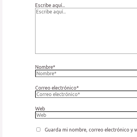
Escribe aquí...
Nombre*
Correo electrónico*
Web
Guarda mi nombre, correo electrónico y 