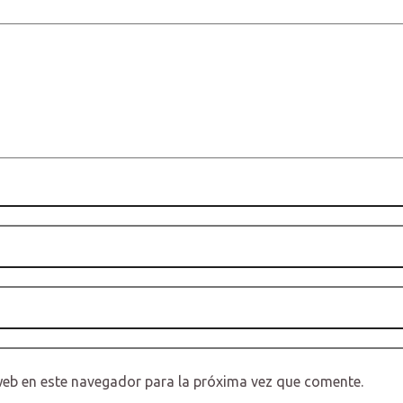
web en este navegador para la próxima vez que comente.