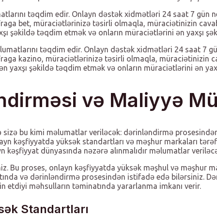
atlarını təqdim edir. Onlayn dəstək xidmətləri 24 saat 7 gün ne
Fraga bet, müraciətlərinizə təsirli olmaqla, müraciətinizin cav
xşı şəkildə təqdim etmək və onların müraciətlərini ən yaxşı şə
lumatlarını təqdim edir. Onlayn dəstək xidmətləri 24 saat 7 gün
Fraga kazino, müraciətlərinizə təsirli olmaqla, müraciətinizin 
ən yaxşı şəkildə təqdim etmək və onların müraciətlərini ən yax
ndirməsi və Maliyyə Mür
də sizə bu kimi məlumatlar veriləcək: dərinləndirmə prosesində
yn kəşfiyyatda yüksək standartları və məşhur markaları tərəfi
n kəşfiyyat dünyasında nəzərə alınmalıdır məlumatlar veriləc
iz. Bu proses, onlayn kəşfiyyatda yüksək məşhul və məşhur mar
tında və dərinləndirmə prosesindən istifadə edə bilərsiniz. Də
in etdiyi məhsulların təminatında yararlanma imkanı verir.
sək Standartları