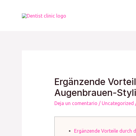
Ir
al
contenido
Ergänzende Vorteil
Augenbrauen-Styli
Deja un comentario
/
Uncategorized
Ergänzende Vorteile durch 