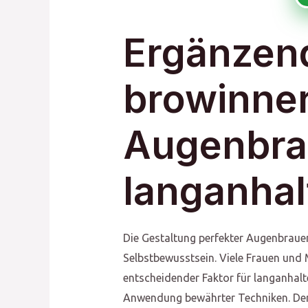
Ergänzend
browinner
Augenbra
langanhal
Die Gestaltung perfekter Augenbrauen 
Selbstbewusstsein. Viele Frauen und 
entscheidender Faktor für langanhalt
Anwendung bewährter Techniken. De