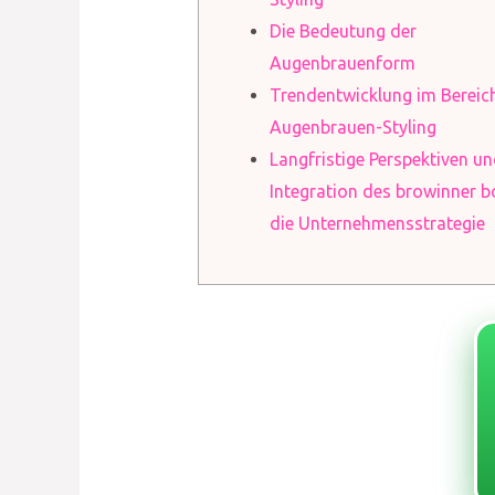
Die Bedeutung der
Augenbrauenform
Trendentwicklung im Bereic
Augenbrauen-Styling
Langfristige Perspektiven un
Integration des browinner b
die Unternehmensstrategie