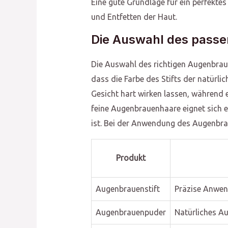
Eine gute Grundlage für ein perfektes
und Entfetten der Haut.
Die Auswahl des passe
Die Auswahl des richtigen Augenbraue
dass die Farbe des Stifts der natürli
Gesicht hart wirken lassen, während ei
feine Augenbrauenhaare eignet sich ei
ist. Bei der Anwendung des Augenbrauen
Produkt
Augenbrauenstift
Präzise Anwen
Augenbrauenpuder
Natürliches Au