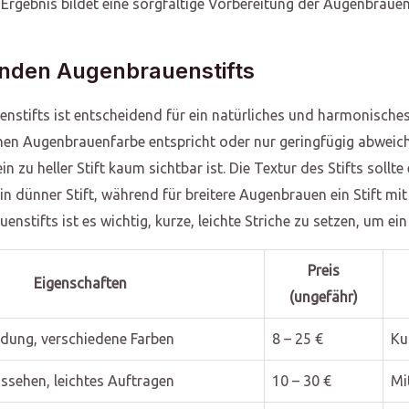
 Ergebnis bildet eine sorgfältige Vorbereitung der Augenbraue
nden Augenbrauenstifts
nstifts ist entscheidend für ein natürliches und harmonisches
chen Augenbrauenfarbe entspricht oder nur geringfügig abweicht
n zu heller Stift kaum sichtbar ist. Die Textur des Stifts sollte
n dünner Stift, während für breitere Augenbrauen ein Stift mit
stifts ist es wichtig, kurze, leichte Striche zu setzen, um ein 
Preis
Eigenschaften
(ungefähr)
dung, verschiedene Farben
8 – 25 €
Ku
ssehen, leichtes Auftragen
10 – 30 €
Mi