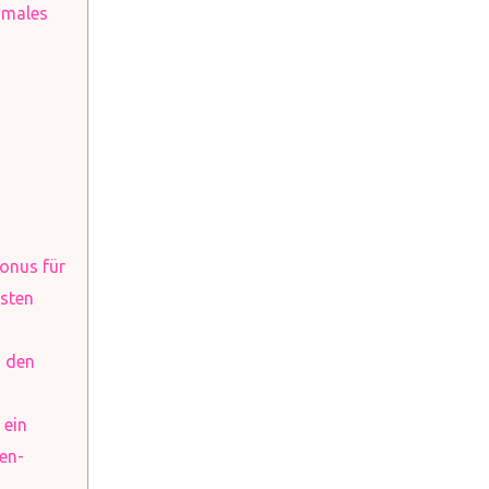
imales
bonus für
sten
 den
 ein
en-