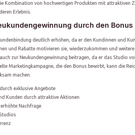
die Kombination von hochwertigen Produkten mit attraktiven Z
eren Erlebnis.
eukundengewinnung durch den Bonus
 Kundenbindung deutlich erhöhen, da er den Kundinnen und Kun
nen und Rabatte motivieren sie, wiederzukommen und weitere
 auch zur Neukundengewinnung beitragen, da er das Studio vo
gezielte Marketingkampagne, die den Bonus bewirbt, kann die R
rksam machen.
durch exklusive Angebote
d Kunden durch attraktive Aktionen
 erhöhte Nachfrage
Studios
rrenz