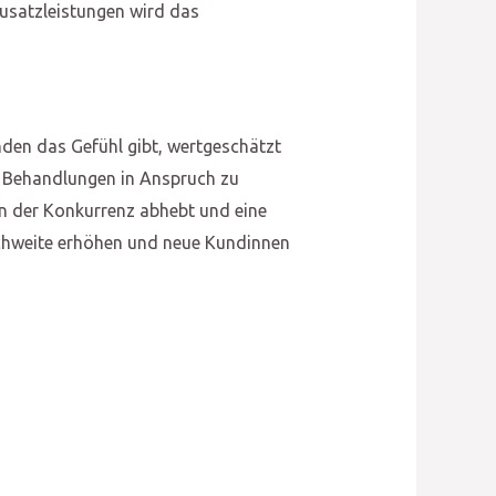
usatzleistungen wird das
den das Gefühl gibt, wertgeschätzt
 Behandlungen in Anspruch zu
n der Konkurrenz abhebt und eine
eichweite erhöhen und neue Kundinnen