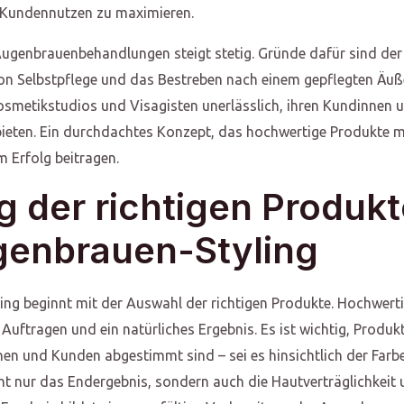
 Kundennutzen zu maximieren.
Augenbrauenbehandlungen steigt stetig. Gründe dafür sind der
n Selbstpflege und das Bestreben nach einem gepflegten Äu
r Kosmetikstudios und Visagisten unerlässlich, ihren Kundinne
ieten. Ein durchdachtes Konzept, das hochwertige Produkte mi
 Erfolg beitragen.
 der richtigen Produkte
genbrauen-Styling
ing beginnt mit der Auswahl der richtigen Produkte. Hochwerti
Auftragen und ein natürliches Ergebnis. Es ist wichtig, Produk
en und Kunden abgestimmt sind – sei es hinsichtlich der Farbe,
ht nur das Endergebnis, sondern auch die Hautverträglichkeit u