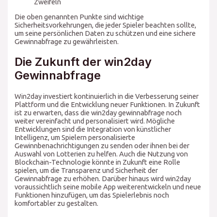
Zweifeln
Die oben genannten Punkte sind wichtige
Sicherheitsvorkehrungen, die jeder Spieler beachten sollte,
um seine persönlichen Daten zu schützen und eine sichere
Gewinnabfrage zu gewährleisten.
Die Zukunft der win2day
Gewinnabfrage
Win2day investiert kontinuierlich in die Verbesserung seiner
Plattform und die Entwicklung neuer Funktionen. In Zukunft
ist zu erwarten, dass die
win2day gewinnabfrage
noch
weiter vereinfacht und personalisiert wird. Mögliche
Entwicklungen sind die Integration von künstlicher
Intelligenz, um Spielern personalisierte
Gewinnbenachrichtigungen zu senden oder ihnen bei der
Auswahl von Lotterien zu helfen. Auch die Nutzung von
Blockchain-Technologie könnte in Zukunft eine Rolle
spielen, um die Transparenz und Sicherheit der
Gewinnabfrage zu erhöhen. Darüber hinaus wird win2day
voraussichtlich seine mobile App weiterentwickeln und neue
Funktionen hinzufügen, um das Spielerlebnis noch
komfortabler zu gestalten.