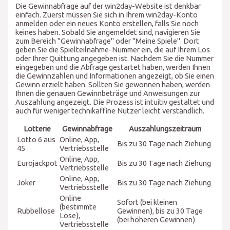
Die Gewinnabfrage auf der win2day-Website ist denkbar
einfach. Zuerst müssen Sie sich in Ihrem win2day-Konto
anmelden oder ein neues Konto erstellen, falls Sie noch
keines haben. Sobald Sie angemeldet sind, navigieren Sie
zum Bereich "Gewinnabfrage" oder "Meine Spiele". Dort
geben Sie die Spielteilnahme-Nummer ein, die auf Ihrem Los
oder Ihrer Quittung angegeben ist. Nachdem Sie die Nummer
eingegeben und die Abfrage gestartet haben, werden Ihnen
die Gewinnzahlen und Informationen angezeigt, ob Sie einen
Gewinn erzielt haben. Sollten Sie gewonnen haben, werden
Ihnen die genauen Gewinnbeträge und Anweisungen zur
Auszahlung angezeigt. Die Prozess ist intuitiv gestaltet und
auch für weniger technikaffine Nutzer leicht verständlich.
Lotterie
Gewinnabfrage
Auszahlungszeitraum
Lotto 6 aus
Online, App,
Bis zu 30 Tage nach Ziehung
45
Vertriebsstelle
Online, App,
Eurojackpot
Bis zu 30 Tage nach Ziehung
Vertriebsstelle
Online, App,
Joker
Bis zu 30 Tage nach Ziehung
Vertriebsstelle
Online
Sofort (bei kleinen
(bestimmte
Rubbellose
Gewinnen), bis zu 30 Tage
Lose),
(bei höheren Gewinnen)
Vertriebsstelle