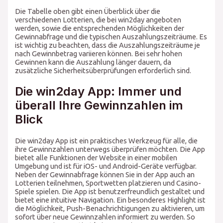
Die Tabelle oben gibt einen Überblick über die
verschiedenen Lotterien, die bei win2day angeboten
werden, sowie die entsprechenden Möglichkeiten der
Gewinnabfrage und die typischen Auszahlungszeiträume. Es
ist wichtig zu beachten, dass die Auszahlungszeiträume je
nach Gewinnbetrag variieren können. Bei sehr hohen
Gewinnen kann die Auszahlung länger dauern, da
zusätzliche Sicherheitsüberprüfungen erforderlich sind.
Die win2day App: Immer und
überall Ihre Gewinnzahlen im
Blick
Die win2day App ist ein praktisches Werkzeug für alle, die
ihre Gewinnzahlen unterwegs überprüfen möchten. Die App
bietet alle Funktionen der Website in einer mobilen
Umgebung und ist für iOS- und Android-Geräte verfügbar.
Neben der Gewinnabfrage können Sie in der App auch an
Lotterien teilnehmen, Sportwetten platzieren und Casino-
Spiele spielen. Die App ist benutzerfreundlich gestaltet und
bietet eine intuitive Navigation. Ein besonderes Highlight ist
die Möglichkeit, Push-Benachrichtigungen zu aktivieren, um
sofort über neue Gewinnzahlen informiert zu werden. So