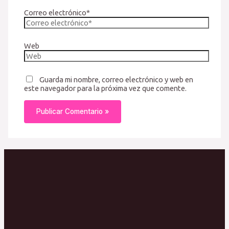
Correo electrónico*
Web
Guarda mi nombre, correo electrónico y web en
este navegador para la próxima vez que comente.