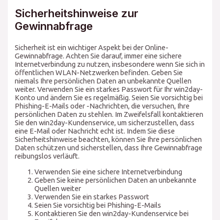
Sicherheitshinweise zur
Gewinnabfrage
Sicherheit ist ein wichtiger Aspekt bei der Online-
Gewinnabfrage. Achten Sie darauf, immer eine sichere
Internetverbindung zu nutzen, insbesondere wenn Sie sich in
öffentlichen WLAN-Netzwerken befinden. Geben Sie
niemals Ihre persönlichen Daten an unbekannte Quellen
weiter. Verwenden Sie ein starkes Passwort für Ihr win2day-
Konto und ändern Sie es regelmäßig. Seien Sie vorsichtig bei
Phishing-E-Mails oder -Nachrichten, die versuchen, Ihre
persönlichen Daten zu stehlen. Im Zweifelsfall kontaktieren
Sie den win2day-Kundenservice, um sicherzustellen, dass
eine E-Mail oder Nachricht echt ist. Indem Sie diese
Sicherheitshinweise beachten, können Sie Ihre persönlichen
Daten schützen und sicherstellen, dass Ihre Gewinnabfrage
reibungslos verläuft.
Verwenden Sie eine sichere Internetverbindung
Geben Sie keine persönlichen Daten an unbekannte
Quellen weiter
Verwenden Sie ein starkes Passwort
Seien Sie vorsichtig bei Phishing-E-Mails
Kontaktieren Sie den win2day-Kundenservice bei