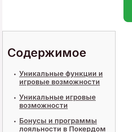
Содержимое
Уникальные функции и
игровые возможности
Уникальные игровые
возможности
Бонусы и программы
лояльности в Покердом