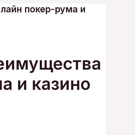
лайн покер-рума и
реимущества
а и казино