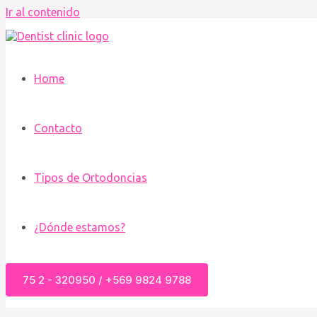
Ir al contenido
Home
Contacto
Tipos de Ortodoncias
¿Dónde estamos?
75 2 - 320950 / +569 9824 9788