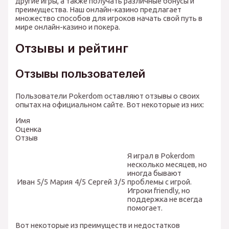
другие игры, а также получать различные бонусы и
преимущества. Наш онлайн-казино предлагает
множество способов для игроков начать свой путь в
мире онлайн-казино и покера.
Отзывы и рейтинг
Отзывы пользователей
Пользователи Pokerdom оставляют отзывы о своих
опытах на официальном сайте. Вот некоторые из них:
Имя
Оценка
Отзыв
Я играл в Pokerdom
несколько месяцев, но
иногда бывают
Иван
5/5
Мария
4/5
Сергей
3/5
проблемы с игрой.
Игроки friendly, но
поддержка не всегда
помогает.
Вот некоторые из преимуществ и недостатков