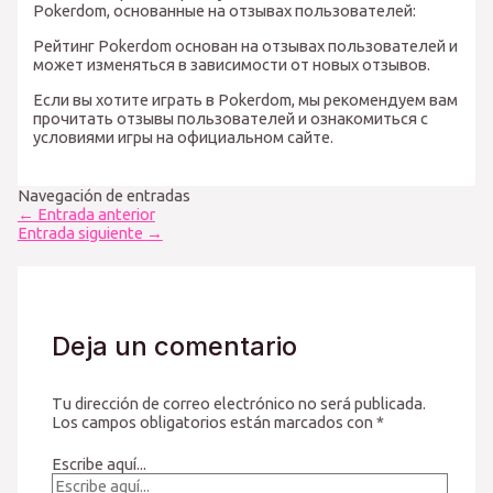
Pokerdom, основанные на отзывах пользователей:
Рейтинг Pokerdom основан на отзывах пользователей и
может изменяться в зависимости от новых отзывов.
Если вы хотите играть в Pokerdom, мы рекомендуем вам
прочитать отзывы пользователей и ознакомиться с
условиями игры на официальном сайте.
Navegación de entradas
←
Entrada anterior
Entrada siguiente
→
Deja un comentario
Tu dirección de correo electrónico no será publicada.
Los campos obligatorios están marcados con
*
Escribe aquí...