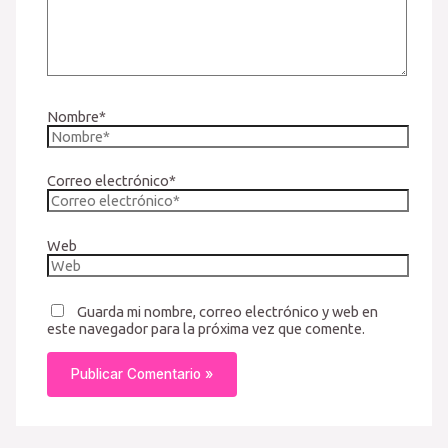
Nombre*
Correo electrónico*
Web
Guarda mi nombre, correo electrónico y web en
este navegador para la próxima vez que comente.