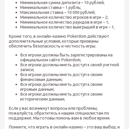
Минимальная сумма депозита – 10 рублей;
Минимальная ставка – 1 рубль;
Максимальная ставка – 10 000 рублей;
Минимальное количество игроков в игре – 2;
Минимальное количество раундов в игре – 1;
Минимальное количество выигрышей в игре – 1;
Кроме того, в онлайн-казино Pokerdom действуют
дополнительные условия, которые призваны
обеспечить безопасность и честность игры:
Все игроки должны быть зарегистрированы на
официальном сайте Pokerdom;
Все игроки должны иметь доступ к своей учетной
записи;
Все игроки должны иметь доступ к своим
финансовым данным;
Все игроки должны иметь доступ к своим
игровым данным;
Все игроки должны иметь доступ к своим
историческим данным;
Если у вас возникнут вопросы или проблемы,
пожалуйста, обратитесь к нашим специалистам по
поддержке. Мы готовы помочь вам в любое время.
Помните, что играть в онлайн-казино – это ваш выбор, и