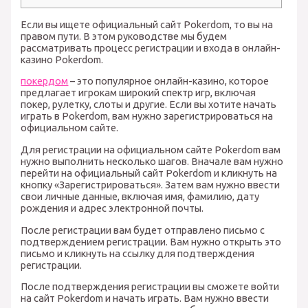
Если вы ищете официальный сайт Pokerdom, то вы на
правом пути. В этом руководстве мы будем
рассматривать процесс регистрации и входа в онлайн-
казино Pokerdom.
покердом
– это популярное онлайн-казино, которое
предлагает игрокам широкий спектр игр, включая
покер, рулетку, слоты и другие. Если вы хотите начать
играть в Pokerdom, вам нужно зарегистрироваться на
официальном сайте.
Для регистрации на официальном сайте Pokerdom вам
нужно выполнить несколько шагов. Вначале вам нужно
перейти на официальный сайт Pokerdom и кликнуть на
кнопку «Зарегистрироваться». Затем вам нужно ввести
свои личные данные, включая имя, фамилию, дату
рождения и адрес электронной почты.
После регистрации вам будет отправлено письмо с
подтверждением регистрации. Вам нужно открыть это
письмо и кликнуть на ссылку для подтверждения
регистрации.
После подтверждения регистрации вы сможете войти
на сайт Pokerdom и начать играть. Вам нужно ввести