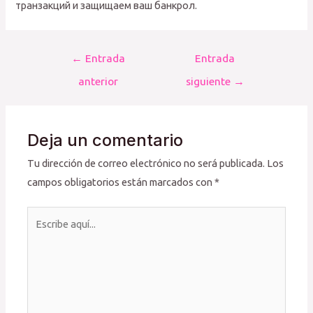
транзакций и защищаем ваш банкрол.
Navegación
←
Entrada
Entrada
de
anterior
siguiente
→
entradas
Deja un comentario
Tu dirección de correo electrónico no será publicada.
Los
campos obligatorios están marcados con
*
Escribe
aquí...