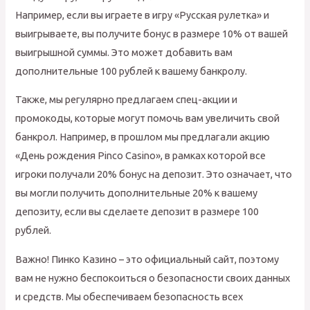
Например, если вы играете в игру «Русская рулетка» и
выигрываете, вы получите бонус в размере 10% от вашей
выигрышной суммы. Это может добавить вам
дополнительные 100 рублей к вашему банкролу.
Также, мы регулярно предлагаем спец-акции и
промокоды, которые могут помочь вам увеличить свой
банкрол. Например, в прошлом мы предлагали акцию
«День рождения Pinco Casino», в рамках которой все
игроки получали 20% бонус на депозит. Это означает, что
вы могли получить дополнительные 20% к вашему
депозиту, если вы сделаете депозит в размере 100
рублей.
Важно! Пинко Казино – это официальный сайт, поэтому
вам не нужно беспокоиться о безопасности своих данных
и средств. Мы обеспечиваем безопасность всех