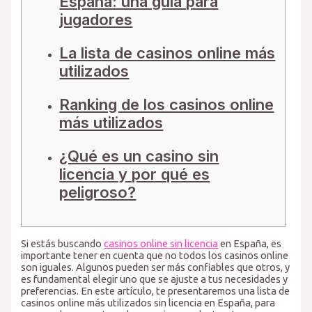
España: una guía para
jugadores
La lista de casinos online más
utilizados
Ranking de los casinos online
más utilizados
¿Qué es un casino sin
licencia y por qué es
peligroso?
Si estás buscando
casinos online sin licencia
en España, es
importante tener en cuenta que no todos los casinos online
son iguales. Algunos pueden ser más confiables que otros, y
es fundamental elegir uno que se ajuste a tus necesidades y
preferencias. En este artículo, te presentaremos una lista de
casinos online más utilizados sin licencia en España, para