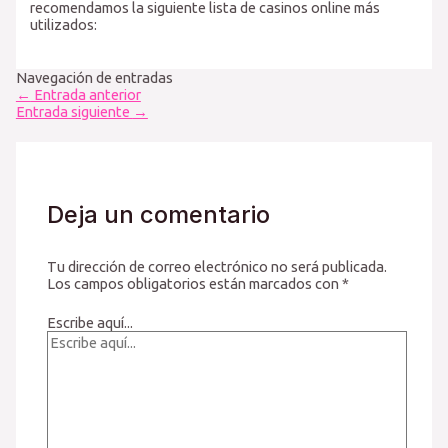
recomendamos la siguiente lista de casinos online más
utilizados:
Navegación de entradas
←
Entrada anterior
Entrada siguiente
→
Deja un comentario
Tu dirección de correo electrónico no será publicada.
Los campos obligatorios están marcados con
*
Escribe aquí...