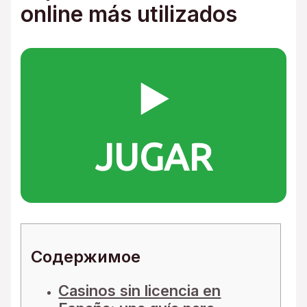
online más utilizados
▶️
JUGAR
Содержимое
Casinos sin licencia en