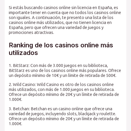
Si estás buscando casinos online sin licencia en España, es
importante tener en cuenta que no todos los casinos online
son iguales. A continuación, te presento una lista de los
casinos online más utilizados, que no tienen licencia en
España, pero que ofrecen una variedad de juegos y
promociones atractivas.
Ranking de los casinos online más
utilizados
1. BitStarz: Con más de 3.000 juegos en su biblioteca,
BitStarz es uno de los casinos online más populares. Ofrece
un depósito mínimo de 10€ y un límite de retirada de 500€.
2. Wild Casino: Wild Casino es otro de los casinos online
más utilizados, con más de 1.000 juegos en su biblioteca.
Ofrece un depósito mínimo de 20€ y un límite de retirada de
1.000€.
3. Betchan: Betchan es un casino online que ofrece una
variedad de juegos, incluyendo slots, blackjack y roulette.
Ofrece un depósito mínimo de 20€ y un límite de retirada de
1.000€.