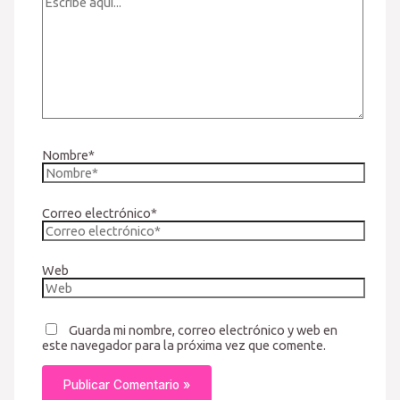
Nombre*
Correo electrónico*
Web
Guarda mi nombre, correo electrónico y web en
este navegador para la próxima vez que comente.