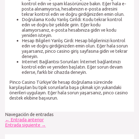
kontrol edin ve spam klasörünüze bakın. Eğer hala e-
posta alınamıyorsa, hesabınızın e-posta adresini
tekrar kontrol edin ve doğru girdiğinizden emin olun.
Doğrulama Kodu Yanlış Girildi: Kodu tekrar kontrol
edin ve doğru bir şekilde girin. Eğer kodu
alamıyorsanız, e-posta hesabınıza gidin ve kodu
yeniden isteyin.
Hesap Bilgileri Yanlış Girdi: Hesap bilgilerinizi kontrol
edin ve doğru girdiğinizden emin olun. Eğer hala sorun
yaşarsanız, pinco casino giriş sayfasına gidin ve tekrar
deneyin.
Internet Bağlantısı Sorunları: İnternet bağlantınızı
kontrol edin ve yeniden başlatın. Eğer sorun devam
ederse, farklı bir cihazda deneyin.
Pinco Casino Türkiye’de hesap doğrulama sürecinde
karşılaşılan bu tipik sorunlarla başa çıkmak için yukarıdaki
önerileri uygulayın. Eğer hala sorun yaşarsanız, pinco casino
destek ekibine başvurun.
Navegación de entradas
←
Entrada anterior
Entrada siguiente
→