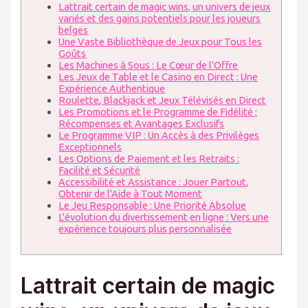
Lattrait certain de magic wins, un univers de jeux
variés et des gains potentiels pour les joueurs
belges
Une Vaste Bibliothèque de Jeux pour Tous les
Goûts
Les Machines à Sous : Le Cœur de l'Offre
Les Jeux de Table et le Casino en Direct : Une
Expérience Authentique
Roulette, Blackjack et Jeux Télévisés en Direct
Les Promotions et le Programme de Fidélité :
Récompenses et Avantages Exclusifs
Le Programme VIP : Un Accès à des Privilèges
Exceptionnels
Les Options de Paiement et les Retraits :
Facilité et Sécurité
Accessibilité et Assistance : Jouer Partout,
Obtenir de l'Aide à Tout Moment
Le Jeu Responsable : Une Priorité Absolue
L'évolution du divertissement en ligne : Vers une
expérience toujours plus personnalisée
Lattrait certain de magic