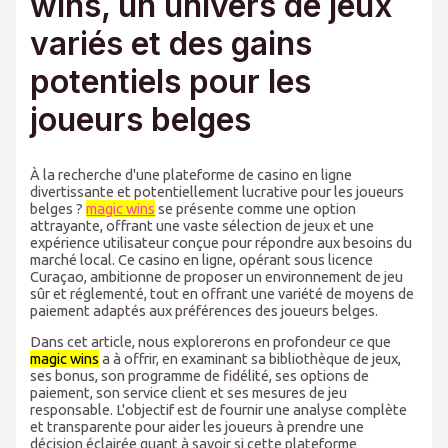
wins, un univers de jeux
variés et des gains
potentiels pour les
joueurs belges
À la recherche d'une plateforme de casino en ligne
divertissante et potentiellement lucrative pour les joueurs
belges ?
magic wins
se présente comme une option
attrayante, offrant une vaste sélection de jeux et une
expérience utilisateur conçue pour répondre aux besoins du
marché local. Ce casino en ligne, opérant sous licence
Curaçao, ambitionne de proposer un environnement de jeu
sûr et réglementé, tout en offrant une variété de moyens de
paiement adaptés aux préférences des joueurs belges.
Dans cet article, nous explorerons en profondeur ce que
magic wins
a à offrir, en examinant sa bibliothèque de jeux,
ses bonus, son programme de fidélité, ses options de
paiement, son service client et ses mesures de jeu
responsable. L'objectif est de fournir une analyse complète
et transparente pour aider les joueurs à prendre une
décision éclairée quant à savoir si cette plateforme