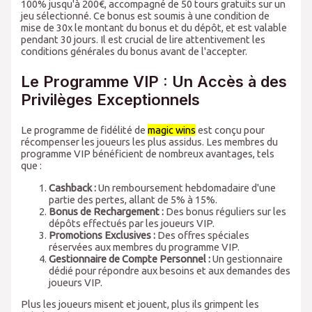
100% jusqu'à 200€, accompagné de 50 tours gratuits sur un
jeu sélectionné. Ce bonus est soumis à une condition de
mise de 30x le montant du bonus et du dépôt, et est valable
pendant 30 jours. Il est crucial de lire attentivement les
conditions générales du bonus avant de l'accepter.
Le Programme VIP : Un Accès à des
Privilèges Exceptionnels
Le programme de fidélité de
magic wins
est conçu pour
récompenser les joueurs les plus assidus. Les membres du
programme VIP bénéficient de nombreux avantages, tels
que :
Cashback :
Un remboursement hebdomadaire d'une
partie des pertes, allant de 5% à 15%.
Bonus de Rechargement :
Des bonus réguliers sur les
dépôts effectués par les joueurs VIP.
Promotions Exclusives :
Des offres spéciales
réservées aux membres du programme VIP.
Gestionnaire de Compte Personnel :
Un gestionnaire
dédié pour répondre aux besoins et aux demandes des
joueurs VIP.
Plus les joueurs misent et jouent, plus ils grimpent les