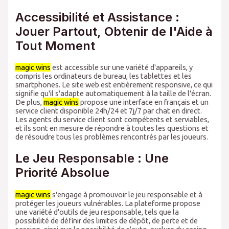
Accessibilité et Assistance :
Jouer Partout, Obtenir de l'Aide à
Tout Moment
magic wins
est accessible sur une variété d'appareils, y
compris les ordinateurs de bureau, les tablettes et les
smartphones. Le site web est entièrement responsive, ce qui
signifie qu'il s'adapte automatiquement à la taille de l'écran.
De plus,
magic wins
propose une interface en français et un
service client disponible 24h/24 et 7j/7 par chat en direct.
Les agents du service client sont compétents et serviables,
et ils sont en mesure de répondre à toutes les questions et
de résoudre tous les problèmes rencontrés par les joueurs.
Le Jeu Responsable : Une
Priorité Absolue
magic wins
s'engage à promouvoir le jeu responsable et à
protéger les joueurs vulnérables. La plateforme propose
une variété d'outils de jeu responsable, tels que la
possibilité de définir des limites de dépôt, de perte et de