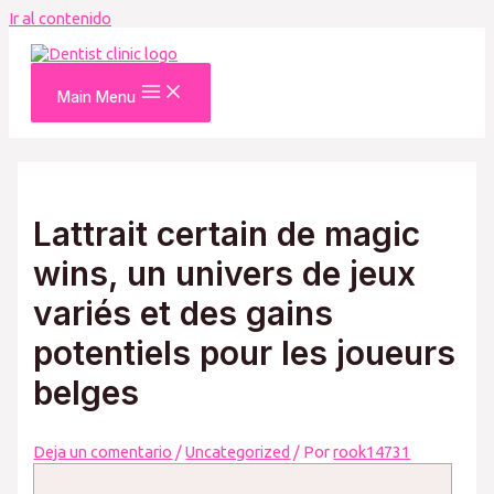
Ir al contenido
Main Menu
Lattrait certain de magic
wins, un univers de jeux
variés et des gains
potentiels pour les joueurs
belges
Deja un comentario
/
Uncategorized
/ Por
rook14731