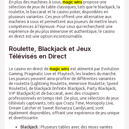
En plus des machines à sous,
magic wins
propose une
sélection de jeux de table classiques, tels que le blackjack, la
roulette, le baccarat et le casino poker, disponibles en
plusieurs variantes. Ces jeux offrent une alternative aux
machines à sous et permettent aux joueurs de mettre leurs
compétences à l'épreuve. Pour ceux qui recherchent une
expérience de jeu plus immersive et authentique, le casino
en direct est une option incontournable.
Roulette, Blackjack et Jeux
Télévisés en Direct
Le casino en direct de
magic wins
est alimenté par Evolution
Gaming, Pragmatic Live et Playtech, les leaders du marché.
Les joueurs peuvent ainsi profiter de différentes variantes
de roulette (Lightning Roulette, Immersive Roulette, Speed
Roulette), de blackjack (Infinite Blackjack, Party Blackjack,
VIP Blackjack) et de baccarat, avec des croupiers
professionnels en temps réel. De plus, une sélection de jeux
télévisés captivants, tels que Crazy Time, Monopoly Live,
Dream Catcher et Sweet Bonanza CandyLand, sont
également disponibles, offrant une expérience de jeu unique
et divertissante.
Blackjack :
Plusieurs tables avec des mises variées