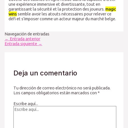
une expérience immersive et divertissante, tout en
garantissant la sécurité et la protection des joueurs.
magic
wins
semble avoir les atouts nécessaires pour relever ce
défi et s'imposer comme un acteur majeur du marché belge.
Navegación de entradas
←
Entrada anterior
Entrada siguiente
→
Deja un comentario
Tu dirección de correo electrónico no será publicada.
Los campos obligatorios están marcados con
*
Escribe aquí...