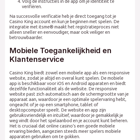
Volg de instructies in de app om je identiteit te
verifiëren.
Na succesvolle verificatie heb je direct toegang tot je
Casino King account en kun je beginnen met spelen. De
integratie met itsme® maakt het registratieproces niet
alleen sneller en eenvoudiger, maar ook veiliger en
betrouwbaarder.
Mobiele Toegankelijkheid en
Klantenservice
Casino King biedt zowel een mobiele app als een responsive
website, zodat je altijd en overal kunt spelen. De mobiele
app is beschikbaar voor iOS en Android apparaten en biedt
dezelfde functionaliteit als de website. De responsive
website past zich automatisch aan de schermgrootte van je
apparaat aan, waardoor je een optimale spelervaring hebt,
ongeacht of je op een smartphone, tablet of
desktopcomputer speelt. De website en app zijn
gebruiksvriendelijk en intuïtief, waardoor je gemakkelijk je
weg vindt door het spelaanbod en je account kunt beheren.
Het is cruciaal dat online casino’s een goede mobiele
ervaring bieden, aangezien steeds meer spelers mobiele
apparaten gebruiken om te gokken.