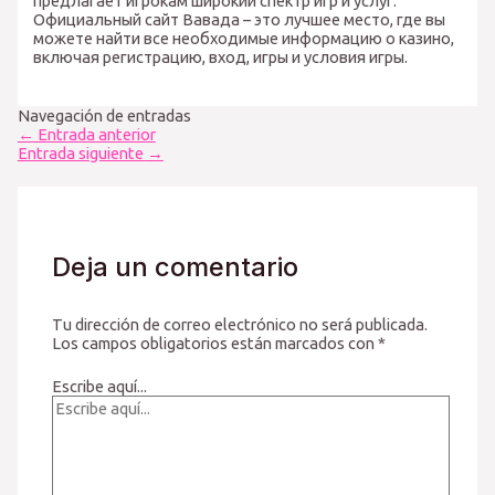
предлагает игрокам широкий спектр игр и услуг.
Официальный сайт Вавада – это лучшее место, где вы
можете найти все необходимые информацию о казино,
включая регистрацию, вход, игры и условия игры.
Navegación de entradas
←
Entrada anterior
Entrada siguiente
→
Deja un comentario
Tu dirección de correo electrónico no será publicada.
Los campos obligatorios están marcados con
*
Escribe aquí...