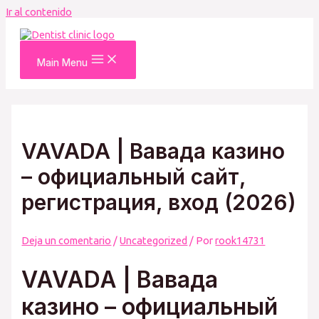
Ir al contenido
Main Menu
VAVADA | Вавада казино
– официальный сайт,
регистрация, вход (2026)
Deja un comentario
/
Uncategorized
/ Por
rook14731
VAVADA | Вавада
казино – официальный