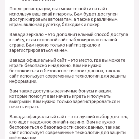
После регистрации, вы сможете войти на сайт,
используя ваш email и пароль. Вам будет доступен
доступ к игровым автоматам, а также к различным
играм, включая рулетку, блэкджек и покер.
Вавада зеркало – это дополнительный способ доступа
к сайту, если основной сайт заблокирован в вашей
стране. Вам нужно только найти зеркало и
зарегистрироваться на нем.
Вавада официальный сайт – это место, где вы можете
играть безопасно и надежно. Вам не нужно
беспокоиться о безопасности своих данных, так как
сайт использует современные технологии для защиты
информации.
Вам также доступны различные бонусы и акции,
которые помогут вам начать играть и получать
выигрыши. Вам нужно только зарегистрироваться и
начать играть.
Вавада официальный сайт – это лучший выбор для тех,
кто ищет надежное онлайн-казино. Вам не нужно
беспокоиться о безопасности своих данных, так как
сайт использует современные технологии для защиты
информации.