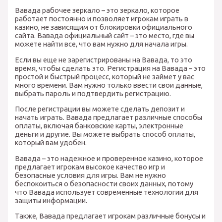
Вавада рабочее зеркало – это зеркало, которое
работает постоянно и позволяет игрокам играть в
казино, не зависящим от блокировки официального
сайта. Вавада официальный сайт – это место, где вы
можете найти все, что вам нужно для начала игры.
Если вы еще не зарегистрированы на Вавада, то это
время, чтобы сделать это. Регистрация на Вавада – это
простой и быстрый процесс, который не займет у вас
много времени. Вам нужно только ввести свои данные,
выбрать пароль и подтвердить регистрацию.
После регистрации вы можете сделать депозит и
начать играть. Вавада предлагает различные способы
оплаты, включая банковские карты, электронные
деньги и другие. Вы можете выбрать способ оплаты,
который вам удобен.
Вавада – это надежное и проверенное казино, которое
предлагает игрокам высокое качество игр и
безопасные условия для игры. Вам не нужно
беспокоиться о безопасности своих данных, потому
что Вавада использует современные технологии для
защиты информации.
Также, Вавада предлагает игрокам различные бонусы и