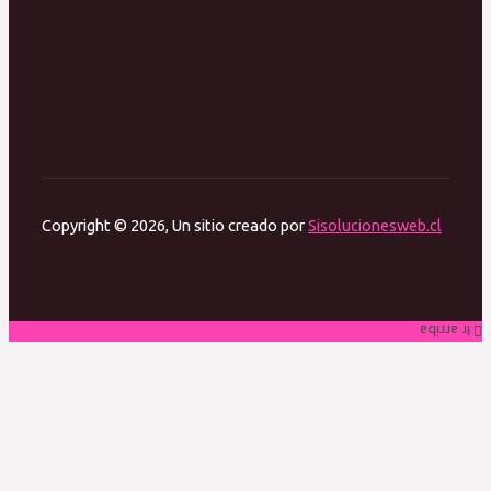
Copyright © 2026, Un sitio creado por
Sisolucionesweb.cl
Ir arriba