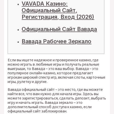
VAVADA Казино:
Официальный Сайт,
Регистрация, Вход (2026)
Официальный Сайт Вавада
Вавада Рабочее Зеркало
Если вы ищете надежное и проверенное казино, где
можно играть в любимые игры и получать реальные
выигрыши, то Вавада – это ваш выбор. Вавада – это
популярное онлайн-казино, которое предлагает
игрокам широкий спектр игр, включая слоты, карточные
игры, рулетку и другие.
Вавада официальный сайт – это место, где вы можете
найти все, что вам нужно для начала игры. Здесь вы
можете зарегистрироваться, сделать депозит, выбрать
игру и начать играть. Вавада зеркало – это
дополнительный способ доступа к казино, если
официальный сайт заблокирован.