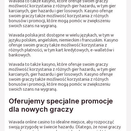
Wavada to także kasyno, które oferuje swoim graczy
możliwość korzystania z różnych gier hazardu, w tym gier
karcianych, gier hazardu i gier losowych. Kasyno oferuje
swoim graczy także możliwość korzystania z różnych
bonusów i promocji, które mogą pomóc w zwiększeniu
swoich szans na wygraną.
Wavada polska jest dostępne w wielu językach, w tym w
języku polskim, angielskim, niemieckim i francuskim. Kasyno
oferuje swoim graczy także możliwość korzystania z
różnych płatności, w tym kart kredytowych, e-walletów i
bankowych.
Wavada to także kasyno, które oferuje swoim graczy
możliwość korzystania z różnych gier hazardu, w tym gier
karcianych, gier hazardu i gier losowych. Kasyno oferuje
swoim graczy także możliwość korzystania z różnych
bonusów i promocji, które mogą pomóc w zwiększeniu
swoich szans na wygraną.
Oferujemy specjalne promocje
dla nowych graczy
Wavada online casino to idealne miejsce, aby rozpocząć
swoją przygodę w świecie hazardu. Dlatego, że nowi graczy