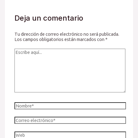
Deja un comentario
Tu dirección de correo electrónico no será publicada.
Los campos obligatorios están marcados con
*
Escribe
aquí...
Nombre*
Correo
electrónico*
Web