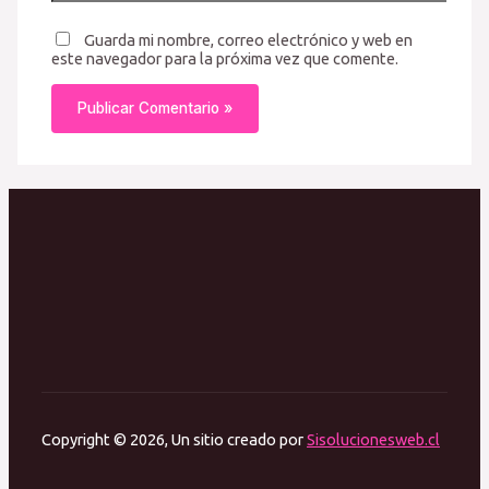
Guarda mi nombre, correo electrónico y web en
este navegador para la próxima vez que comente.
Copyright © 2026, Un sitio creado por
Sisolucionesweb.cl