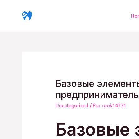
Ir
al
Ho
contenido
Базовые элемент
предприниматель
Uncategorized
/ Por
rook14731
Базовые