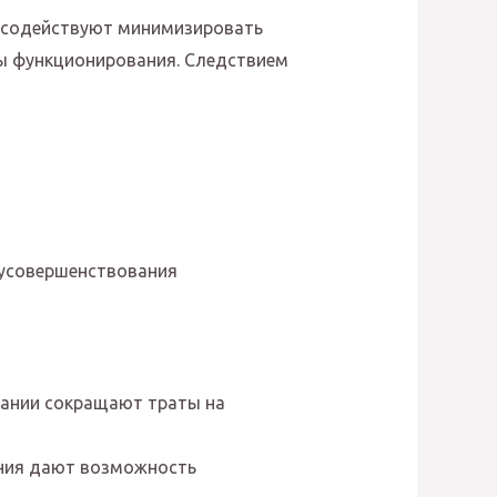
я содействуют минимизировать
ны функционирования. Следствием
 усовершенствования
пании сокращают траты на
ения дают возможность