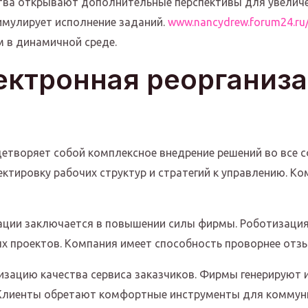
тва открывают дополнительные перспективы для увелич
имулирует исполнение заданий.
www.nancydrew.forum24.ru
 в динамичной среде.
ектронная реорганиза
етворяет собой комплексное внедрение решений во все 
ктировку рабочих структур и стратегий к управлению. К
ации заключается в повышении силы фирмы. Роботизаци
 проектов. Компания имеет способность проворнее отзы
изацию качества сервиса заказчиков. Фирмы генерируют
. Клиенты обретают комфортные инструменты для коммуни