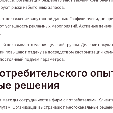
огресса. Организации разрабатывают закупки компоненто
руют риски избыточных запасов.
ет постижение запутанной данных. Графики очевидно пр
т успешность рекламных мероприятий. Активные панели
.
лей показывает желания целевой группы. Деление покупа
нии повышают отдачу за посредством кастомизации комм
постоянный подъем параметров.
отребительского опы
ые решения
т методы сотрудничества фирм с потребителями. Клиен
слугам. Организации выстраивают многоканальные решен