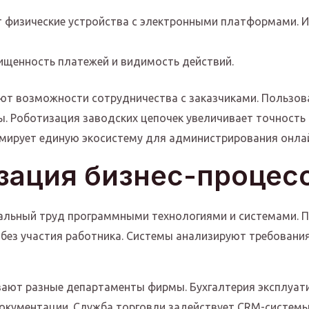
 физические устройства с электронными платформами. 
ищенность платежей и видимость действий.
т возможности сотрудничества с заказчиками. Пользо
. Роботизация заводских цепочек увеличивает точность 
ирует единую экосистему для администрирования онлайн
ация бизнес-процес
льный труд программными технологиями и системами. 
 без участия работника. Системы анализируют требовани
ают разные департаменты фирмы. Бухгалтерия эксплуат
документации. Служба торговли задействует CRM-систем