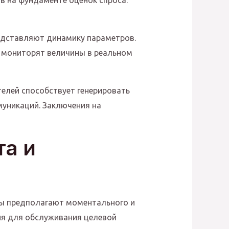
в на фундаменте оценок спроса.
едставляют динамику параметров.
 мониторят величины в реальном
телей способствует генерировать
уникаций. Заключения на
та и
ты предполагают моментального и
ия для обслуживания целевой