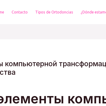
me
Contacto
Tipos de Ortodoncias
¿Dónde estam
ы компьютерной трансформа
ства
 элементы комп