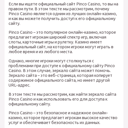
Если вы ищете официальный сайт Pinco Casino, то вы на
правом пути. В этом тексте мы рассмотрим, почему
Pinco Casino является одним из лучших онлайн-казино,
и как вы можете получить доступ к его официальному
сайту.
Pinco Casino – это популярное онлайн-казино, которое
предлагает игрокам широкий спектр игр, включая
слоты, карточные игры и рулетку. Казино имеет
официальный сайт, на котором игроки могут играть в
любое время и из любого места.
Однако, многие игроки могут столкнуться с
проблемами при доступе к официальному сайту Pinco
Casino. В этом случае, зеркало сайта может помочь.
Зеркало сайта – это веб-страница, которая копирует
содержимое официального сайта, но имеет другой
URL-адрес.
В этом тексте мы рассмотрим, как найти зеркало сайта
Pinco Casino и как использовать его для доступа к
официальному сайту.
Pinco Casino – это безопасное и надежное онлайн-
казино, которое предлагает игрокам высокое качество
услуг и обеспечивает безопасность их данных.