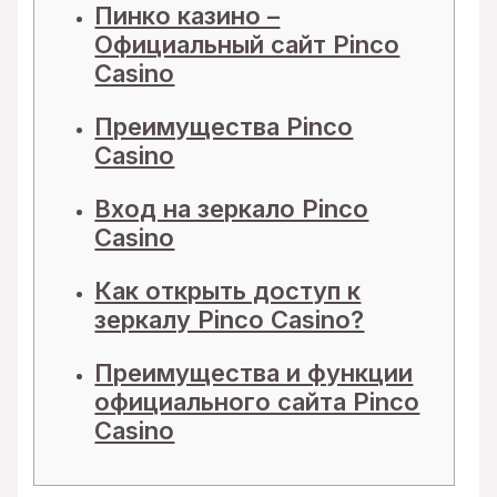
Пинко казино –
Официальный сайт Pinco
Casino
Преимущества Pinco
Casino
Вход на зеркало Pinco
Casino
Как открыть доступ к
зеркалу Pinco Casino?
Преимущества и функции
официального сайта Pinco
Casino