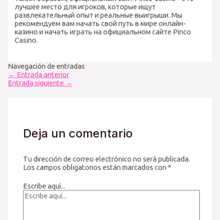
лучшее место для игроков, которые ищут
развлекательный опыт и реальные выигрыши. Мы
рекомендуем вам начать свой путь в мире онлайн-
казино и начать играть на официальном сайте Pinco
Casino.
Navegación de entradas
←
Entrada anterior
Entrada siguiente
→
Deja un comentario
Tu dirección de correo electrónico no será publicada.
Los campos obligatorios están marcados con
*
Escribe aquí...