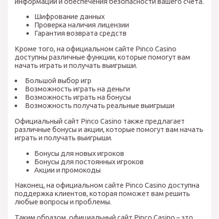
информации и обеспечения безопасности вашего счета.
Шифрование данных
Проверка наличия лицензии
Гарантия возврата средств
Кроме того, на официальном сайте Pinco Casino
доступны различные функции, которые помогут вам
начать играть и получать выигрыши.
Большой выбор игр
Возможность играть на деньги
Возможность играть на бонусы
Возможность получать реальные выигрыши
Официальный сайт Pinco Casino также предлагает
различные бонусы и акции, которые помогут вам начать
играть и получать выигрыши.
Бонусы для новых игроков
Бонусы для постоянных игроков
Акции и промокоды
Наконец, на официальном сайте Pinco Casino доступна
поддержка клиентов, которая поможет вам решить
любые вопросы и проблемы.
Таким образом, официальный сайт Pinco Casino – это