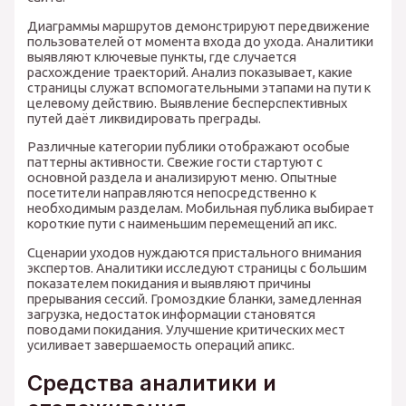
Диаграммы маршрутов демонстрируют передвижение
пользователей от момента входа до ухода. Аналитики
выявляют ключевые пункты, где случается
расхождение траекторий. Анализ показывает, какие
страницы служат вспомогательными этапами на пути к
целевому действию. Выявление бесперспективных
путей даёт ликвидировать преграды.
Различные категории публики отображают особые
паттерны активности. Свежие гости стартуют с
основной раздела и анализируют меню. Опытные
посетители направляются непосредственно к
необходимым разделам. Мобильная публика выбирает
короткие пути с наименьшим перемещений ап икс.
Сценарии уходов нуждаются пристального внимания
экспертов. Аналитики исследуют страницы с большим
показателем покидания и выявляют причины
прерывания сессий. Громоздкие бланки, замедленная
загрузка, недостаток информации становятся
поводами покидания. Улучшение критических мест
усиливает завершаемость операций апикс.
Средства аналитики и