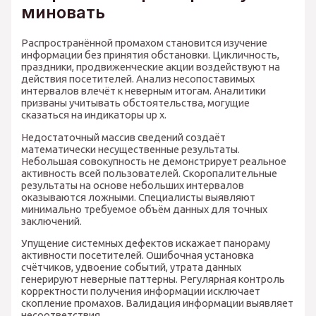
миновать
Распространённой промахом становится изучение
информации без принятия обстановки. Цикличность,
праздники, продвиженческие акции воздействуют на
действия посетителей. Анализ несопоставимых
интервалов влечёт к неверным итогам. Аналитики
призваны учитывать обстоятельства, могущие
сказаться на индикаторы up x.
Недостаточный массив сведений создаёт
математически несущественные результаты.
Небольшая совокупность не демонстрирует реальное
активность всей пользователей. Скоропалительные
результаты на основе небольших интервалов
оказываются ложными. Специалисты выявляют
минимально требуемое объём данных для точных
заключений.
Упущение системных дефектов искажает панораму
активности посетителей. Ошибочная установка
счётчиков, удвоение событий, утрата данных
генерируют неверные паттерны. Регулярная контроль
корректности получения информации исключает
скопление промахов. Валидация информации выявляет
несоответствия.