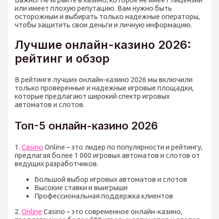
или имеет плохую репутацию. Вам нужно быть
осторожным и выбирать только надежные операторы,
чтобы защитить свои деньги и личную информацию.
Лучшие онлайн-казино 2026:
рейтинг и обзор
В рейтинге лучших онлайн-казино 2026 мы включили
только проверенные и надежные игровые площадки,
которые предлагают широкий спектр игровых
автоматов и слотов.
Топ-5 онлайн-казино 2026
1.
Casino
Online – это лидер по популярности и рейтингу,
предлагая более 1 000 игровых автоматов и слотов от
ведущих разработчиков.
Большой выбор игровых автоматов и слотов
Высокие ставки и выигрыши
Профессиональная поддержка клиентов
2.
Online
Casino – это современное онлайн-казино,