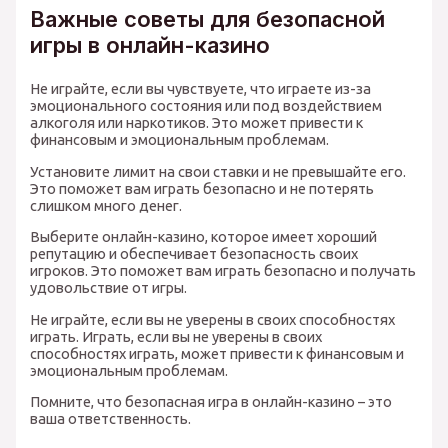
Важные советы для безопасной
игры в онлайн-казино
Не играйте, если вы чувствуете, что играете из-за
эмоционального состояния или под воздействием
алкоголя или наркотиков. Это может привести к
финансовым и эмоциональным проблемам.
Установите лимит на свои ставки и не превышайте его.
Это поможет вам играть безопасно и не потерять
слишком много денег.
Выберите онлайн-казино, которое имеет хороший
репутацию и обеспечивает безопасность своих
игроков. Это поможет вам играть безопасно и получать
удовольствие от игры.
Не играйте, если вы не уверены в своих способностях
играть. Играть, если вы не уверены в своих
способностях играть, может привести к финансовым и
эмоциональным проблемам.
Помните, что безопасная игра в онлайн-казино – это
ваша ответственность.