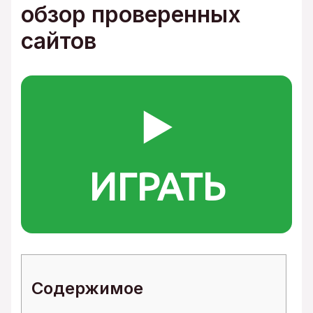
обзор проверенных
сайтов
▶️
ИГРАТЬ
Содержимое