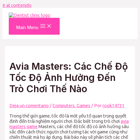
Ir al contenido
Main Menu
Avia Masters: Các Chế Độ
Tốc Độ Ảnh Hưởng Đến
Trò Chơi Thế Nào
Deja un comentario
/
Computers, Games
/ Por
rook14731
Trong thế giới game, tốc độ là một yếu tố quan trọng quyết
định đến trải nghiệm người chơi. Đặc biệt trong trò chơi
avia
masters game
Masters, các chế độ tốc độ có ảnh hưởng sâu
sắc đến cách thức người chơi tương tác với game cũng như
chiến thuật mà họ áp dụng. Bài báo này sẽ phân tích các chế