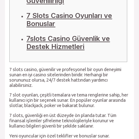
Güvenilirliği
7 Slots Casino Oyunları ve
Bonuslar
7slots Casino Güvenlik ve
Destek Hizmetleri
7 slots casino, güvenilir ve profesyonel bir oyun deneyimi
sunan en iyi casino sitelerinden biridir. Herhangi bir
sorununuz olursa, 24/7 destek hattından yardımcı
alabilirsiniz.
7 slot oyunları, çeşitli temalara ve tema renglerine sahip, her
kullanıcı için bir seçenek sunar. En popüler oyunlar arasında
slotlar, blackjack, poker ve bakarat bulunur.
7 slots, güvenliği en üst düzeyde ön planda tutar. Tüm
finansal işlemler şifreleme teknolojileriyle korunur ve
kullanıcı bilgileri güvenli bir şekilde saklanır.
Yeni oyuncular için özel teklifler ve bonuslar sunar.