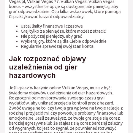
Vegas pl, Vulkan Vegas 77, Vulkan Vegas, Vulkan Vegas
bonus – wszystkie te opcje są dostępne, ale pamiętaj, aby
grać odpowiedzialnie. Oto kilka wskazówek, które pomogą
Ci praktykować hazard odpowiedzialny:
Ustal limity finansowe i czasowe
Graj tylko za pieniądze, które możesz stracić
Nie pożyczaj pieniędzy, aby grać
Wybieraj gry, które są dla Ciebie odpowiednie
Regularnie sprawdzaj swój stan konta
Jak rozpoznać objawy
uzależnienia od gier
hazardowych
Jeśli grasz w kasynie online Vulkan Vegas, musisz być
świadomy objawów uzależnienia od gier hazardowych.
Rozpocznij od monitorowania swojego czasu gry i
wydatków, aby uniknąć przejęcia kontroli przez hazard.
Zwróć uwagę na to, czy twoja gra wpływa na twoje relacje z
rodziną i przyjaciółmi, czy powoduje problemy finansowe lub
emocjonalne. Jeśli zauważysz, że twoja gra staje się coraz
bardziej agresywna lub że stajesz się coraz bardziej zależny
od wygranych, to jest to sygnał, że powinieneś rozważyć