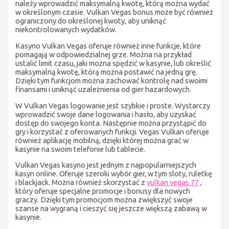
należy wprowadzić maksymalną kwotę, którą można wydać
w określonym czasie. Vulkan Vegas bonus może być również
ograniczony do określonej kwoty, aby uniknąć
niekontrolowanych wydatków.
Kasyno Vulkan Vegas oferuje również inne funkcje, które
pomagają w odpowiedzialnej grze. Można na przykład
ustalić limit czasu, jaki można spędzić w kasynie, lub określić
maksymalną kwotę, którą można postawić na jedną grę.
Dzięki tym funkcjom można zachować kontrolę nad swoimi
finansami i uniknąć uzależnienia od gier hazardowych.
W Vulkan Vegas logowanie jest szybkie i proste. Wystarczy
wprowadzić swoje dane logowania i hasło, aby uzyskać
dostęp do swojego konta. Następnie można przystąpić do
gry i korzystać z oferowanych funkcji. Vegas Vulkan oferuje
również aplikację mobilną, dzięki której można grać w
kasynie na swoim telefonie lub tablecie.
Vulkan Vegas kasyno jest jednym z najpopularniejszych
kasyn online. Oferuje szeroki wybór gier, w tym sloty, ruletkę
i blackjack. Można również skorzystać z
vulkan vegas 77
,
który oferuje specjalne promocje i bonusy dla nowych
graczy. Dzięki tym promocjom można zwiększyć swoje
szanse na wygraną i cieszyć się jeszcze większą zabawą w
kasynie.