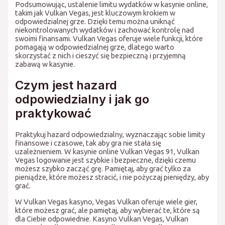
Podsumowując, ustalenie limitu wydatków w kasynie online,
takim jak Vulkan Vegas, jest kluczowym krokiem w
odpowiedzialnej grze. Dzięki temu można uniknąć
niekontrolowanych wydatków i zachować kontrolę nad
swoimi finansami. Vulkan Vegas oferuje wiele funkcji, które
pomagają w odpowiedzialnej grze, dlatego warto
skorzystać z nich i cieszyć się bezpieczną i przyjemną
zabawą w kasynie.
Czym jest hazard
odpowiedzialny i jak go
praktykować
Praktykuj hazard odpowiedzialny, wyznaczając sobie limity
finansowe i czasowe, tak aby gra nie stała się
uzależnieniem. W kasynie online Vulkan Vegas 91, Vulkan
Vegas logowanie jest szybkie i bezpieczne, dzięki czemu
możesz szybko zacząć grę. Pamiętaj, aby grać tylko za
pieniądze, które możesz stracić, i nie pożyczaj pieniędzy, aby
grać.
W Vulkan Vegas kasyno, Vegas Vulkan oferuje wiele gier,
które możesz grać, ale pamiętaj, aby wybierać te, które są
dla Ciebie odpowiednie. Kasyno Vulkan Vegas, Vulkan