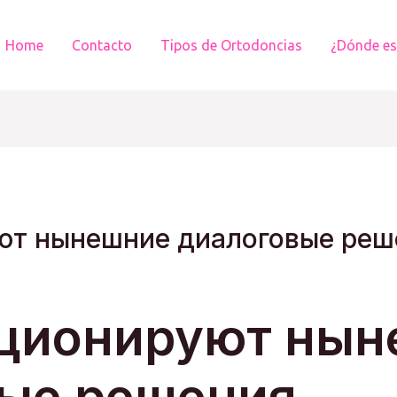
Home
Contacto
Tipos de Ortodoncias
¿Dónde e
ют нынешние диалоговые реш
кционируют нын