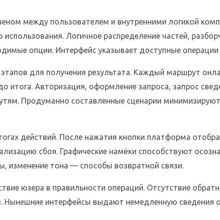
еном между пользователем и внутренними логикой компл
о использования. Логичное распределение частей, разбор
димые опции. Интерфейс указывает доступные операции 
этапов для получения результата. Каждый маршрут онла
до итога. Авторизация, оформление запроса, запрос све
утям. Продуманно составленные сценарии минимизируют
тогах действий. После нажатия кнопки платформа отобр
ализацию сбоя. Графические намёки способствуют осозна
ы, изменение тона — способы возвратной связи.
твие юзера в правильности операций. Отсутствие обратн
ы. Нынешние интерфейсы выдают немедленную сведения о