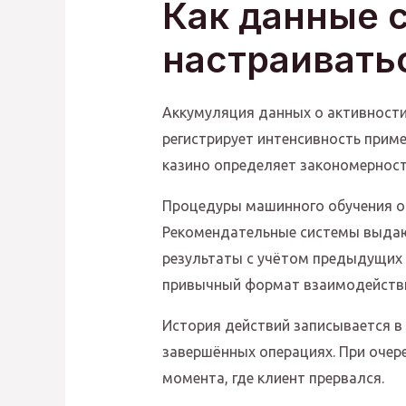
Как данные 
настраивать
Аккумуляция данных о активности
регистрирует интенсивность прим
казино определяет закономерност
Процедуры машинного обучения о
Рекомендательные системы выдаю
результаты с учётом предыдущих
привычный формат взаимодейств
История действий записывается в 
завершённых операциях. При очер
момента, где клиент прервался.