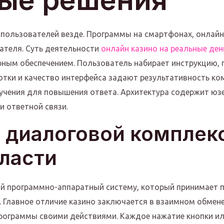
ые решения
пользователей везде. Программы на смартфонах, онлайн
ателя. Суть деятельности
онлайн казино на реальные ден
ным обеспечением. Пользователь набирает инструкцию,
ботки и качество интерфейса задают результативность 
ения для повышения ответа. Архитектура содержит юзе
и ответной связи.
 диалоговой комплек
ласти
й программно-аппаратный систему, который принимает 
 Главное отличие казино заключается в взаимном обмен
рограммы своими действиями. Каждое нажатие кнопки ил