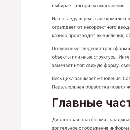
выбирает алгоритм выполнения.
На последующем этапе комплекс к
ограждает от некорректного ввод
казино производят вычисления, о
Полученные сведения трансформир
объекты или иные структуры. Инт
замечает итог: свежую форму, све
Весь цикл занимает мгновения. 
Параллельная обработка позволя
Главные час
Диалоговая платформа складывает
зрительное отображение информац