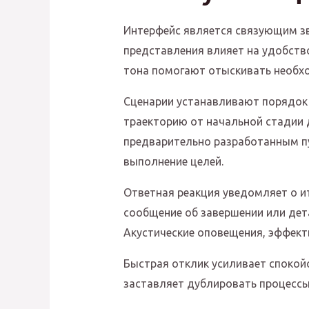
Интерфейс является связующим зв
представления влияет на удобств
тона помогают отыскивать необхо
Сценарии устанавливают порядок 
траекторию от начальной стадии 
предварительно разработанным п
выполнение целей.
Ответная реакция уведомляет о и
сообщение об завершении или дет
Акустические оповещения, эффект
Быстрая отклик усиливает спокойс
заставляет дублировать процесс