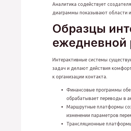
Аналитика содействует создател
диаграммы показывают области ин
Образцы инт
ежедневной 
Интерактивные системы существую
задач и делают действия комфор
к организации контакта.
Финансовые программы обес
обрабатывает переводы в а
Маршрутные платформы созд
изменении параметров пере
Трансляционные платформы 