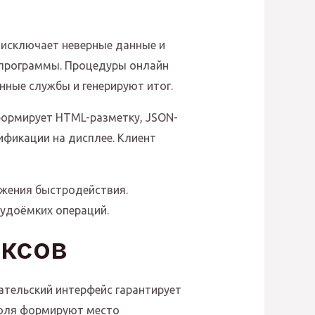
 исключает неверные данные и
е программы. Процедуры онлайн
ные службы и генерируют итог.
формирует HTML-разметку, JSON-
фикации на дисплее. Клиент
жения быстродействия.
удоёмких операций.
ексов
тельский интерфейс гарантирует
поля формируют место