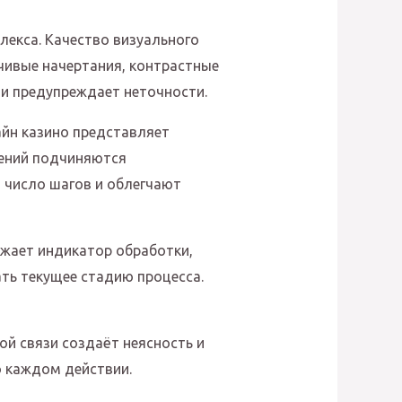
екса. Качество визуального
чивые начертания, контрастные
и предупреждает неточности.
йн казино представляет
дений подчиняются
 число шагов и облегчают
ажает индикатор обработки,
ть текущее стадию процесса.
ой связи создаёт неясность и
 каждом действии.