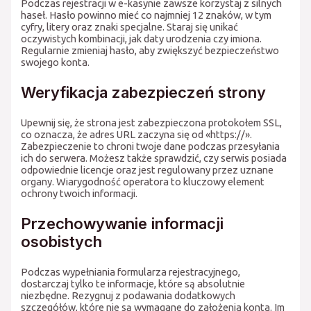
Podczas rejestracji w e-kasynie zawsze korzystaj z silnych
haseł. Hasło powinno mieć co najmniej 12 znaków, w tym
cyfry, litery oraz znaki specjalne. Staraj się unikać
oczywistych kombinacji, jak daty urodzenia czy imiona.
Regularnie zmieniaj hasło, aby zwiększyć bezpieczeństwo
swojego konta.
Weryfikacja zabezpieczeń strony
Upewnij się, że strona jest zabezpieczona protokołem SSL,
co oznacza, że adres URL zaczyna się od «https://».
Zabezpieczenie to chroni twoje dane podczas przesyłania
ich do serwera. Możesz także sprawdzić, czy serwis posiada
odpowiednie licencje oraz jest regulowany przez uznane
organy. Wiarygodność operatora to kluczowy element
ochrony twoich informacji.
Przechowywanie informacji
osobistych
Podczas wypełniania formularza rejestracyjnego,
dostarczaj tylko te informacje, które są absolutnie
niezbędne. Rezygnuj z podawania dodatkowych
szczegółów, które nie są wymagane do założenia konta. Im