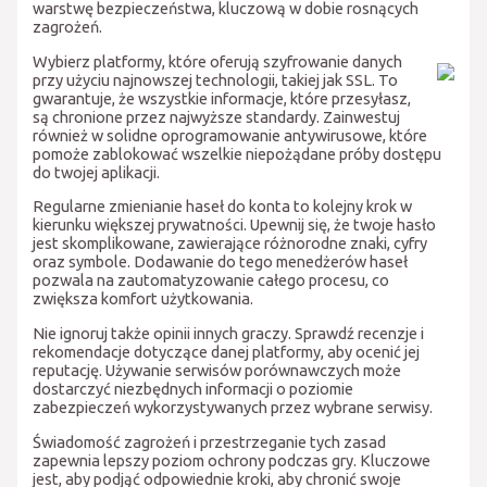
warstwę bezpieczeństwa, kluczową w dobie rosnących
zagrożeń.
Wybierz platformy, które oferują szyfrowanie danych
przy użyciu najnowszej technologii, takiej jak SSL. To
gwarantuje, że wszystkie informacje, które przesyłasz,
są chronione przez najwyższe standardy. Zainwestuj
również w solidne oprogramowanie antywirusowe, które
pomoże zablokować wszelkie niepożądane próby dostępu
do twojej aplikacji.
Regularne zmienianie haseł do konta to kolejny krok w
kierunku większej prywatności. Upewnij się, że twoje hasło
jest skomplikowane, zawierające różnorodne znaki, cyfry
oraz symbole. Dodawanie do tego menedżerów haseł
pozwala na zautomatyzowanie całego procesu, co
zwiększa komfort użytkowania.
Nie ignoruj także opinii innych graczy. Sprawdź recenzje i
rekomendacje dotyczące danej platformy, aby ocenić jej
reputację. Używanie serwisów porównawczych może
dostarczyć niezbędnych informacji o poziomie
zabezpieczeń wykorzystywanych przez wybrane serwisy.
Świadomość zagrożeń i przestrzeganie tych zasad
zapewnia lepszy poziom ochrony podczas gry. Kluczowe
jest, aby podjąć odpowiednie kroki, aby chronić swoje