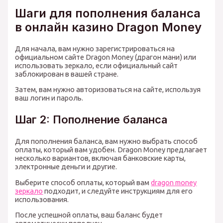
Шаги для пополнения баланса
в онлайн казино Dragon Money
Для начала, вам нужно зарегистрироваться на
официальном сайте Dragon Money (драгон мани) или
использовать зеркало, если официальный сайт
заблокирован в вашей стране.
Затем, вам нужно авторизоваться на сайте, используя
ваш логин и пароль.
Шаг 2: Пополнение баланса
Для пополнения баланса, вам нужно выбрать способ
оплаты, который вам удобен. Dragon Money предлагает
несколько вариантов, включая банковские карты,
электронные деньги и другие.
Выберите способ оплаты, который вам
dragon money
зеркало
подходит, и следуйте инструкциям для его
использования.
После успешной оплаты, ваш баланс будет