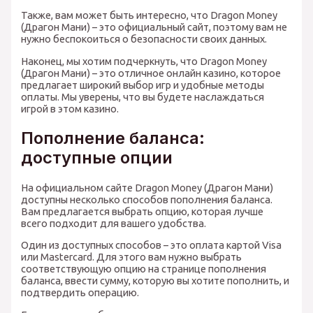
Также, вам может быть интересно, что Dragon Money
(Драгон Мани) – это официальный сайт, поэтому вам не
нужно беспокоиться о безопасности своих данных.
Наконец, мы хотим подчеркнуть, что Dragon Money
(Драгон Мани) – это отличное онлайн казино, которое
предлагает широкий выбор игр и удобные методы
оплаты. Мы уверены, что вы будете наслаждаться
игрой в этом казино.
Пополнение баланса:
доступные опции
На официальном сайте Dragon Money (Драгон Мани)
доступны несколько способов пополнения баланса.
Вам предлагается выбрать опцию, которая лучше
всего подходит для вашего удобства.
Один из доступных способов – это оплата картой Visa
или Mastercard. Для этого вам нужно выбрать
соответствующую опцию на странице пополнения
баланса, ввести сумму, которую вы хотите пополнить, и
подтвердить операцию.