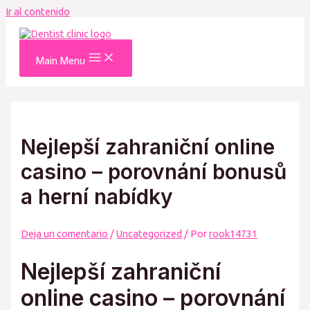
Ir al contenido
Main Menu
Nejlepší zahraniční online
casino – porovnání bonusů
a herní nabídky
Deja un comentario
/
Uncategorized
/ Por
rook14731
Nejlepší zahraniční
online casino – porovnání