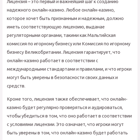
Лицензия – это первый и важнейший шаг к созданию
надежного онлайн-казино. Любое онлайн-казино,
которое хочет быть признанным и надежным, должно
иметь соответствующую лицензию, выданаe
регуляторными органами, такими как Мальтийская
комиссия по игорному бизнесу или Комиссия по игорному
бизнесу Великобритании. Лицензия гарантирует, что
онлайн-казино работает в соответствии с
международными стандартами и правилами, и что игроки
могут быть уверены в безопасности своих данных и
средств.
Кроме того, лицензия также обеспечивает, что онлайн-
казино будет регулярно проверяться и аудироваться,
чтобы убедиться в том, что оно работает в соответствии
с условиями лицензии. Это означает, что игроки могут
быть уверены в том, что онлайн-казино будет работать