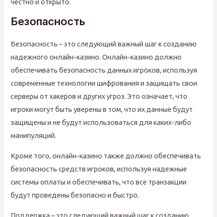
честно и открыто.
Безопасность
Безопасность – это следующий важный шаг к созданию
надежного онлайн-казино. Онлайн-казино должно
обеспечивать безопасность данных игроков, используя
современные технологии шифрования и защищать свои
серверы от хакеров и других угроз. Это означает, что
игроки могут быть уверены в том, что их данные будут
защищены и не будут использоваться для каких-либо
манипуляций.
Кроме того, онлайн-казино также должно обеспечивать
безопасность средств игроков, используя надежные
системы оплаты и обеспечивать, что все транзакции
будут проведены безопасно и быстро.
Поддержка – это следующий важный шаг к созданию