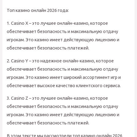
Топ казино онлайн 2026 года:
1. Casino X – это лучшее онлайн-казино, которое
обеспечивает безопасность и максимальную отдачу
игрокам. Это казино имеет действующую лицензию и
обеспечивает безопасность платежей.
2. Casino Y – это надежное онлайн-казино, которое
обеспечивает безопасность и максимальную отдачу
игрокам. Это казино имеет широкий ассортимент игр и
обеспечивает высокое качество клиентского сервиса.
3. Casino Z – это лучшее онлайн-казино, которое
обеспечивает безопасность и максимальную отдачу
игрокам. Это казино имеет действующую лицензию и
обеспечивает безопасность платежей.
В этом тексте мы рассмотрели топ казино онлайн 2026