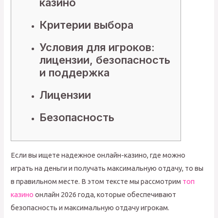
казино
Критерии выбора
Условия для игроков:
лицензии, безопасность
и поддержка
Лицензии
Безопасность
Если вы ищете надежное онлайн-казино, где можно
играть на деньги и получать максимальную отдачу, то вы
в правильном месте. В этом тексте мы рассмотрим
топ
казино
онлайн 2026 года, которые обеспечивают
безопасность и максимальную отдачу игрокам.