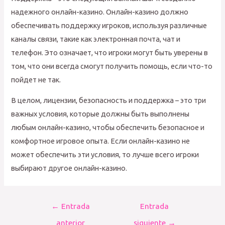
надежного онлайн-казино. Онлайн-казино должно
обеспечивать поддержку игроков, используя различные
каналы связи, такие как электронная почта, чат и
телефон. Это означает, что игроки могут быть уверены в
том, что они всегда смогут получить помощь, если что-то
пойдет не так.
В целом, лицензии, безопасность и поддержка – это три
важных условия, которые должны быть выполнены
любым онлайн-казино, чтобы обеспечить безопасное и
комфортное игровое опыта. Если онлайн-казино не
может обеспечить эти условия, то лучше всего игроки
выбирают другое онлайн-казино.
Navegación
←
Entrada
Entrada
de
anterior
siguiente
→