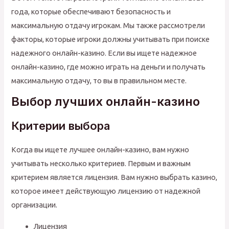
года, которые обеспечивают безопасность и
максимальную отдачу игрокам. Мы также рассмотрели
факторы, которые игроки должны учитывать при поиске
надежного онлайн-казино. Если вы ищете надежное
онлайн-казино, где можно играть на деньги и получать
максимальную отдачу, то вы в правильном месте.
Выбор лучших онлайн-казино
Критерии выбора
Когда вы ищете лучшее онлайн-казино, вам нужно
учитывать несколько критериев. Первым и важным
критерием является лицензия. Вам нужно выбрать казино,
которое имеет действующую лицензию от надежной
организации.
Лицензия