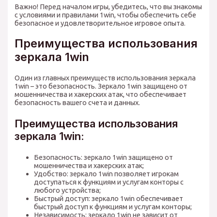
Важно! Перед началом игры, убедитесь, что вы знакомы
с условиями и правилами 1win, чтобы обеспечить себе
безопасное и удовлетворительное игровое опыта.
Преимущества использования
зеркала 1win
Один из главных преимуществ использования зеркала
1win – это безопасность. Зеркало 1win защищено от
мошенничества и хакерских атак, что обеспечивает
безопасность вашего счета и данных.
Преимущества использования
зеркала 1win:
Безопасность: зеркало 1win защищено от
мошенничества и хакерских атак;
Удобство: зеркало 1win позволяет игрокам
доступаться к функциям и услугам конторы с
любого устройства;
Быстрый доступ: зеркало 1win обеспечивает
быстрый доступ к функциям и услугам конторы;
Независимость: зеркало 1win не зависит от