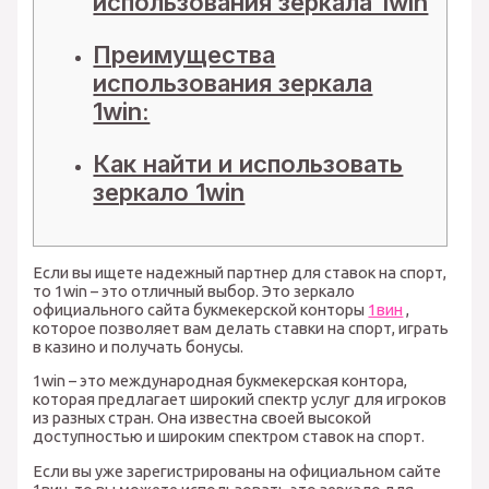
использования зеркала 1win
Преимущества
использования зеркала
1win:
Как найти и использовать
зеркало 1win
Если вы ищете надежный партнер для ставок на спорт,
то 1win – это отличный выбор. Это зеркало
официального сайта букмекерской конторы
1вин
,
которое позволяет вам делать ставки на спорт, играть
в казино и получать бонусы.
1win – это международная букмекерская контора,
которая предлагает широкий спектр услуг для игроков
из разных стран. Она известна своей высокой
доступностью и широким спектром ставок на спорт.
Если вы уже зарегистрированы на официальном сайте