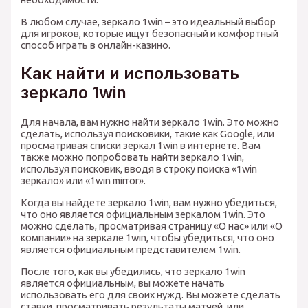
В любом случае, зеркало 1win – это идеальный выбор
для игроков, которые ищут безопасный и комфортный
способ играть в онлайн-казино.
Как найти и использовать
зеркало 1win
Для начала, вам нужно найти зеркало 1win. Это можно
сделать, используя поисковики, такие как Google, или
просматривая списки зеркал 1win в интернете. Вам
также можно попробовать найти зеркало 1win,
используя поисковик, вводя в строку поиска «1win
зеркало» или «1win mirror».
Когда вы найдете зеркало 1win, вам нужно убедиться,
что оно является официальным зеркалом 1win. Это
можно сделать, просматривая страницу «О нас» или «О
компании» на зеркале 1win, чтобы убедиться, что оно
является официальным представителем 1win.
После того, как вы убедились, что зеркало 1win
является официальным, вы можете начать
использовать его для своих нужд. Вы можете сделать
ставки, просматривать результаты матчей, или