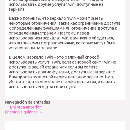
использовать другие услуги 1win, доступные на
зеркале.
Важно помнить, что зеркало 1win может иметь
некоторые ограничения, такие как ограничение доступа
к определенным функциям или ограничение доступа к
определенным странам. Поэтому, перед
использованием зеркала 1win, вам нужно убедиться,
что вы знакомы с ограничениями, которые могут быть
установлены на зеркале.
В целом, зеркало 1win – это отличный способ
использовать услуги 1win, если основной сайт 1win не
доступен в вашей стране или если вы хотите
использовать другие функции, доступные на зеркале.
Вам просто нужно найти официальное зеркало 1win,
убедиться, что оно является официальным, и начать
использовать его для своих нужд.
Navegación de entradas
←
Entrada anterior
Entrada siguiente
→