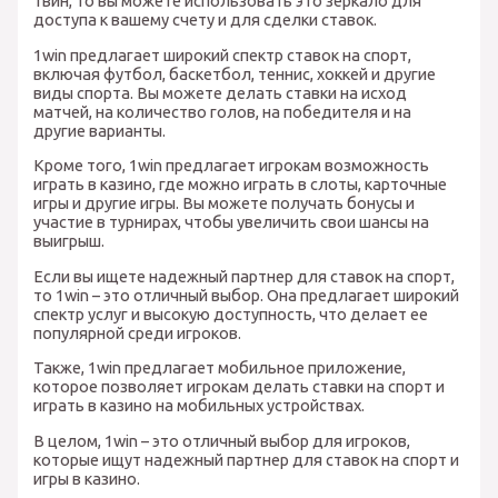
1вин, то вы можете использовать это зеркало для
доступа к вашему счету и для сделки ставок.
1win предлагает широкий спектр ставок на спорт,
включая футбол, баскетбол, теннис, хоккей и другие
виды спорта. Вы можете делать ставки на исход
матчей, на количество голов, на победителя и на
другие варианты.
Кроме того, 1win предлагает игрокам возможность
играть в казино, где можно играть в слоты, карточные
игры и другие игры. Вы можете получать бонусы и
участие в турнирах, чтобы увеличить свои шансы на
выигрыш.
Если вы ищете надежный партнер для ставок на спорт,
то 1win – это отличный выбор. Она предлагает широкий
спектр услуг и высокую доступность, что делает ее
популярной среди игроков.
Также, 1win предлагает мобильное приложение,
которое позволяет игрокам делать ставки на спорт и
играть в казино на мобильных устройствах.
В целом, 1win – это отличный выбор для игроков,
которые ищут надежный партнер для ставок на спорт и
игры в казино.