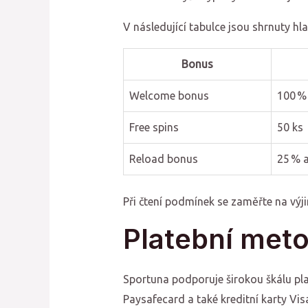
V následující tabulce jsou shrnuty hl
Bonus
Welcome bonus
100 % 
Free spins
50 ks
Reload bonus
25 % a
Při čtení podmínek se zaměřte na výji
Platební meto
Sportuna podporuje širokou škálu pla
Paysafecard a také kreditní karty Vi