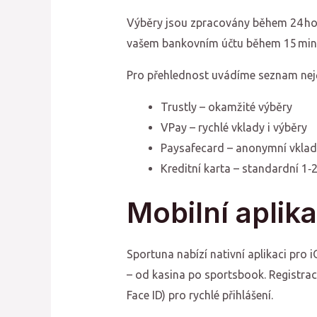
Výběry jsou zpracovány během 24 hodi
vašem bankovním účtu během 15 minut
Pro přehlednost uvádíme seznam nej
Trustly – okamžité výběry
VPay – rychlé vklady i výběry
Paysafecard – anonymní vklad,
Kreditní karta – standardní 1‑
Mobilní aplik
Sportuna nabízí nativní aplikaci pro
– od kasina po sportsbook. Registrace
Face ID) pro rychlé přihlášení.