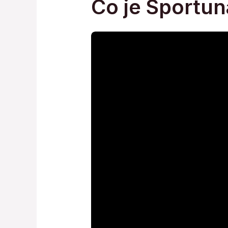
Co je Sportun