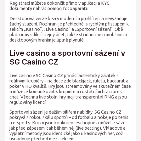
Registraci můžete dokončit přímo v aplikaci a KYC
dokumenty nahrát pomocí fotoaparátu.
Desktopová verze běží v moderním prohlížeči a nevyžaduje
žádný stažení. Rozhraní je přehledné, s rychlým přístupem k
sekcím „Kasino“, „Live Casino“ a „Sportovní sázení“. Obě
platformy sdílejí stejný účet, takže střídání mezi mobilním a
desktopovým hraním je úplně plynulé.
Live casino a sportovní sázení v
SG Casino CZ
Live casino v SG Casino CZ přináší autentický zážitek s
reálnými krupiéry – najdete zde blackjack, ruletu, baccarat a
poker v HD kvalitě. Hry jsou streamovány ve skutečném čase
a můžete komunikovat s krupiérem i ostatními hráči přes
chat. Všechna live stolní hry mají transparentní RNG a jsou
regulovány licencí.
Sportovní sázení je dalším pilířem nabídky. SG Casino CZ
pokrývá širokou škálu sportů – od fotbalu a hokeje po tenis
a e‑sports. Kurzy jsou konkurenceschopné a můžete sázet
jak před zápasem, tak během něj (live betting). Vkladové a
výplatní metody jsou identické jako u kasinových her, což
usnadňuje přechod mezi sekcemi.