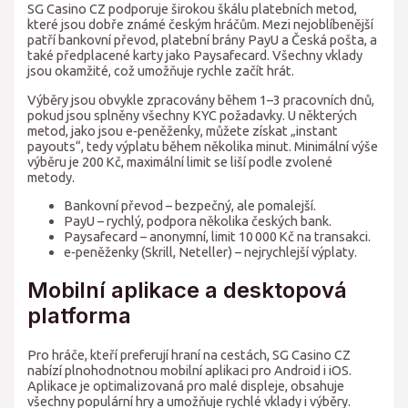
SG Casino CZ podporuje širokou škálu platebních metod,
které jsou dobře známé českým hráčům. Mezi nejoblíbenější
patří bankovní převod, platební brány PayU a Česká pošta, a
také předplacené karty jako Paysafecard. Všechny vklady
jsou okamžité, což umožňuje rychle začít hrát.
Výběry jsou obvykle zpracovány během 1–3 pracovních dnů,
pokud jsou splněny všechny KYC požadavky. U některých
metod, jako jsou e‑peněženky, můžete získat „instant
payouts“, tedy výplatu během několika minut. Minimální výše
výběru je 200 Kč, maximální limit se liší podle zvolené
metody.
Bankovní převod – bezpečný, ale pomalejší.
PayU – rychlý, podpora několika českých bank.
Paysafecard – anonymní, limit 10 000 Kč na transakci.
e‑peněženky (Skrill, Neteller) – nejrychlejší výplaty.
Mobilní aplikace a desktopová
platforma
Pro hráče, kteří preferují hraní na cestách, SG Casino CZ
nabízí plnohodnotnou mobilní aplikaci pro Android i iOS.
Aplikace je optimalizovaná pro malé displeje, obsahuje
všechny populární hry a umožňuje rychlé vklady i výběry.