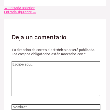
Navegación
←
Entrada anterior
de
Entrada siguiente
→
entradas
Deja un comentario
Tu dirección de correo electrónico no será publicada.
Los campos obligatorios están marcados con
*
Escribe
aquí...
Nombre*