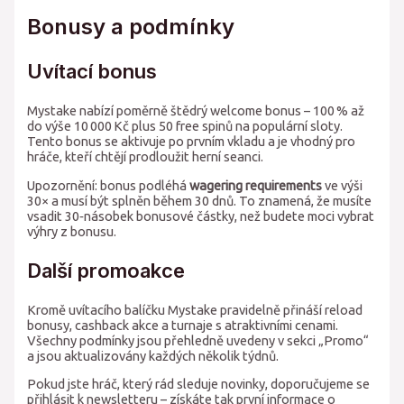
Bonusy a podmínky
Uvítací bonus
Mystake nabízí poměrně štědrý welcome bonus – 100 % až
do výše 10 000 Kč plus 50 free spinů na populární sloty.
Tento bonus se aktivuje po prvním vkladu a je vhodný pro
hráče, kteří chtějí prodloužit herní seanci.
Upozornění: bonus podléhá
wagering requirements
ve výši
30× a musí být splněn během 30 dnů. To znamená, že musíte
vsadit 30‑násobek bonusové částky, než budete moci vybrat
výhry z bonusu.
Další promoakce
Kromě uvítacího balíčku Mystake pravidelně přináší reload
bonusy, cashback akce a turnaje s atraktivními cenami.
Všechny podmínky jsou přehledně uvedeny v sekci „Promo“
a jsou aktualizovány každých několik týdnů.
Pokud jste hráč, který rád sleduje novinky, doporučujeme se
přihlásit k newsletteru – získáte tak první informace o