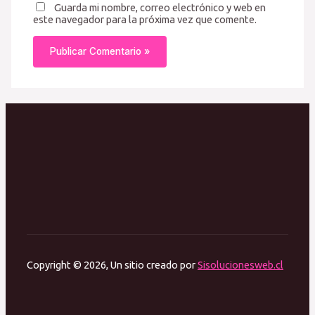
Guarda mi nombre, correo electrónico y web en
este navegador para la próxima vez que comente.
Copyright © 2026, Un sitio creado por
Sisolucionesweb.cl