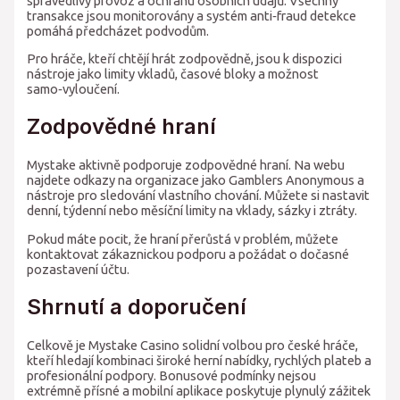
spravedlivý provoz a ochranu osobních údajů. Všechny
transakce jsou monitorovány a systém anti‑fraud detekce
pomáhá předcházet podvodům.
Pro hráče, kteří chtějí hrát zodpovědně, jsou k dispozici
nástroje jako limity vkladů, časové bloky a možnost
samo‑vyloučení.
Zodpovědné hraní
Mystake aktivně podporuje zodpovědné hraní. Na webu
najdete odkazy na organizace jako Gamblers Anonymous a
nástroje pro sledování vlastního chování. Můžete si nastavit
denní, týdenní nebo měsíční limity na vklady, sázky i ztráty.
Pokud máte pocit, že hraní přerůstá v problém, můžete
kontaktovat zákaznickou podporu a požádat o dočasné
pozastavení účtu.
Shrnutí a doporučení
Celkově je Mystake Casino solidní volbou pro české hráče,
kteří hledají kombinaci široké herní nabídky, rychlých plateb a
profesionální podpory. Bonusové podmínky nejsou
extrémně přísné a mobilní aplikace poskytuje plynulý zážitek