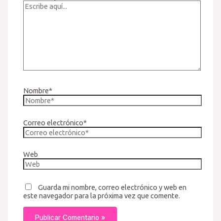
Nombre*
Correo electrónico*
Web
Guarda mi nombre, correo electrónico y web en
este navegador para la próxima vez que comente.