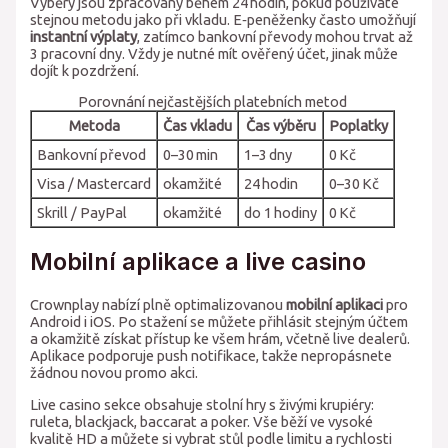
Výběry jsou zpracovány během 24 hodin, pokud používáte
stejnou metodu jako při vkladu. E‑peněženky často umožňují
instantní výplaty
, zatímco bankovní převody mohou trvat až
3 pracovní dny. Vždy je nutné mít ověřený účet, jinak může
dojít k pozdržení.
Porovnání nejčastějších platebních metod
Metoda
Čas vkladu
Čas výběru
Poplatky
Bankovní převod
0–30 min
1–3 dny
0 Kč
Visa / Mastercard
okamžité
24 hodin
0–30 Kč
Skrill / PayPal
okamžité
do 1 hodiny
0 Kč
Mobilní aplikace a live casino
Crownplay nabízí plně optimalizovanou
mobilní aplikaci
pro
Android i iOS. Po stažení se můžete přihlásit stejným účtem
a okamžitě získat přístup ke všem hrám, včetně live dealerů.
Aplikace podporuje push notifikace, takže nepropásnete
žádnou novou promo akci.
Live casino sekce obsahuje stolní hry s živými krupiéry:
ruleta, blackjack, baccarat a poker. Vše běží ve vysoké
kvalitě HD a můžete si vybrat stůl podle limitu a rychlosti