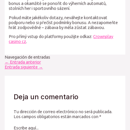
bonus a okamžitě se ponořit do výherních automatů,
stolních her i sportovního sázení.
Pokud máte jakékoliv dotazy, neváhejte kontaktovat
podporu nebo si přečíst podmínky bonusu. A nezapomeňte
hrát zodpovědně – zábava by měla zůstat zábavou.
Pro přímý vstup do platformy použijte odkaz:
Crownplay
casino cz
.
Navegación de entradas
←
Entrada anterior
Entrada siguiente
→
Deja un comentario
Tu dirección de correo electrónico no será publicada.
Los campos obligatorios están marcados con
*
Escribe aquí...