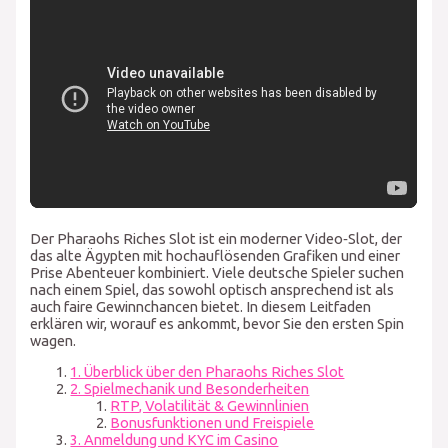
Der Pharaohs Riches Slot ist ein moderner Video‑Slot, der
das alte Ägypten mit hochauflösenden Grafiken und einer
Prise Abenteuer kombiniert. Viele deutsche Spieler suchen
nach einem Spiel, das sowohl optisch ansprechend ist als
auch faire Gewinnchancen bietet. In diesem Leitfaden
erklären wir, worauf es ankommt, bevor Sie den ersten Spin
wagen.
1. Überblick über den Pharaohs Riches Slot
2. Spielmechanik und Besonderheiten
RTP, Volatilität & Gewinnlinien
Bonusfunktionen und Freispiele
3. Anmeldung und KYC im Casino