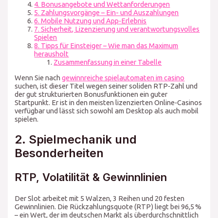
4. Bonusangebote und Wettanforderungen
5. Zahlungsvorgänge – Ein- und Auszahlungen
6. Mobile Nutzung und App‑Erlebnis
7. Sicherheit, Lizenzierung und verantwortungsvolles
Spielen
8. Tipps für Einsteiger – Wie man das Maximum
herausholt
Zusammenfassung in einer Tabelle
Wenn Sie nach
gewinnreiche spielautomaten im casino
suchen, ist dieser Titel wegen seiner soliden RTP‑Zahl und
der gut strukturierten Bonusfunktionen ein guter
Startpunkt. Er ist in den meisten lizenzierten Online‑Casinos
verfügbar und lässt sich sowohl am Desktop als auch mobil
spielen.
2. Spielmechanik und
Besonderheiten
RTP, Volatilität & Gewinnlinien
Der Slot arbeitet mit 5 Walzen, 3 Reihen und 20 festen
Gewinnlinien. Die Rückzahlungsquote (RTP) liegt bei 96,5 %
– ein Wert, der im deutschen Markt als überdurchschnittlich