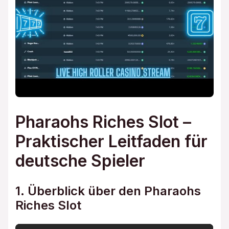
Pharaohs Riches Slot –
Praktischer Leitfaden für
deutsche Spieler
1. Überblick über den Pharaohs
Riches Slot