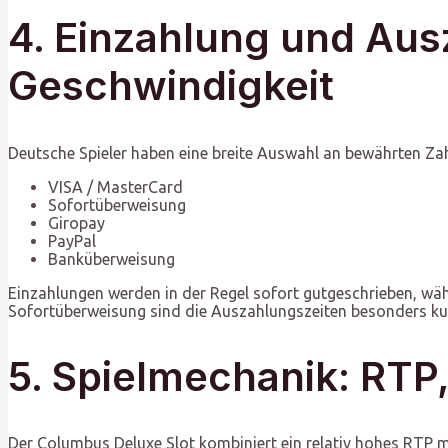
4. Einzahlung und Au
Geschwindigkeit
Deutsche Spieler haben eine breite Auswahl an bewährten Z
VISA / MasterCard
Sofortüberweisung
Giropay
PayPal
Banküberweisung
Einzahlungen werden in der Regel sofort gutgeschrieben, w
Sofortüberweisung sind die Auszahlungszeiten besonders kur
5. Spielmechanik: RTP, 
Der Columbus Deluxe Slot kombiniert ein relativ hohes RTP mi