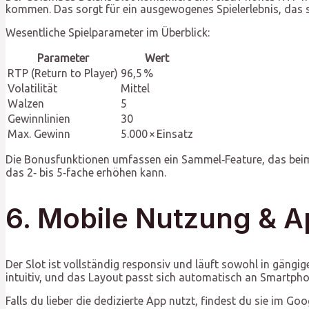
kommen. Das sorgt für ein ausgewogenes Spielerlebnis, das s
Wesentliche Spielparameter im Überblick:
Parameter
Wert
RTP (Return to Player)
96,5 %
Volatilität
Mittel
Walzen
5
Gewinnlinien
30
Max. Gewinn
5.000 × Einsatz
Die Bonusfunktionen umfassen ein Sammel‑Feature, das beim E
das 2‑ bis 5‑fache erhöhen kann.
6. Mobile Nutzung & A
Der Slot ist vollständig responsiv und läuft sowohl in gäng
intuitiv, und das Layout passt sich automatisch an Smartpho
Falls du lieber die dedizierte App nutzt, findest du sie im 