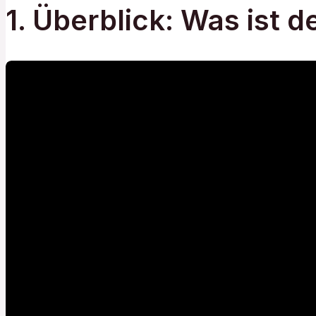
1. Überblick: Was ist 