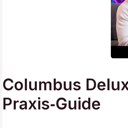
Columbus Deluxe
Praxis‑Guide