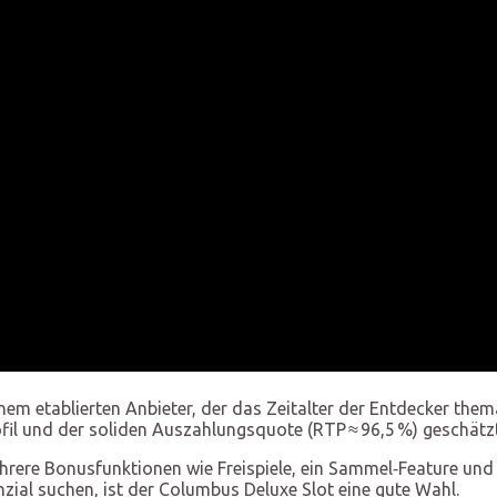
em etablierten Anbieter, der das Zeitalter der Entdecker thema
fil und der soliden Auszahlungsquote (RTP ≈ 96,5 %) geschätzt
rere Bonusfunktionen wie Freispiele, ein Sammel‑Feature und ei
al suchen, ist der Columbus Deluxe Slot eine gute Wahl.