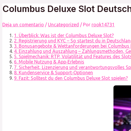
Columbus Deluxe Slot Deutschla
Deja un comentario
/
Uncategorized
/ Por
rook14731
1. Überblick: Was ist der Columbus Deluxe Slot?
2. Registrierung und KYC – So startest du in Deutschla
3. Bonusangebote & Wettanforderungen bei Columbus 
4. Einzahlung und Auszahlung – Zahlungsmethoden, Ge
5. Spielmechanik: RTP, Volatilität und Features des Slot
6. Mobile Nutzung & App‑Erlebnis
7. Sicherheit, Lizenzierung und verantwortungsvolles Sp
8. Kundenservice & Support‑Optionen
9. Fazit: Solltest du den Columbus Deluxe Slot spielen?